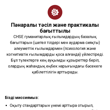
Пәнаралық тәсіл және практикалық
бағыттылық
CHSE гуманитарлық ғылымдардың базалық
бағыттарын (шетел тілдері мен аударма сияқты)
әлеуметтік ғылымдармен (психология және
когнитивтік ғылымдарды қоса алғанда) үйлестіреді.
Бұл түлектерге кең ауқымды құзыреттер беріп,
олардың жаһандық еңбек нарығындағы бәсекеге
қабілеттілігін арттырады.
Біздің миссиямыз:
Оқыту стандарттарын үнемі арттыра отырып,