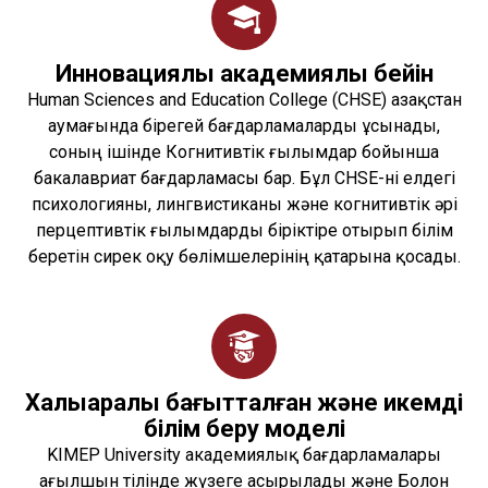
Инновациялық академиялық бейін
Human Sciences and Education College (CHSE) Қазақстан
аумағында бірегей бағдарламаларды ұсынады,
соның ішінде Когнитивтік ғылымдар бойынша
бакалавриат бағдарламасы бар. Бұл CHSE-ні елдегі
психологияны, лингвистиканы және когнитивтік әрі
перцептивтік ғылымдарды біріктіре отырып білім
беретін сирек оқу бөлімшелерінің қатарына қосады.
Халықаралық бағытталған және икемді
білім беру моделі
KIMEP University академиялық бағдарламалары
ағылшын тілінде жүзеге асырылады және Болон