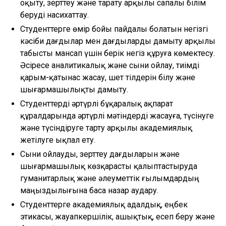
оқыту, зерттеу және тарату арқылы сапалы білім
беруді насихаттау.
Студенттерге өмір бойы пайдалы болатын негізгі
кәсіби дағдылар мен дағдыларды дамыту арқылы
табысты мансап үшін берік негіз құруға көмектесу.
Әсіресе аналитикалық және сыни ойлау, тиімді
қарым-қатынас жасау, шет тілдерін білу және
шығармашылықты дамыту.
Студенттерді әртүрлі бұқаралық ақпарат
құралдарында әртүрлі мәтіндерді жасауға, түсінуге
және түсіндіруге тарту арқылы академиялық
жетілуге ықпал ету.
Сыни ойлауды, зерттеу дағдыларын және
шығармашылық көзқарасты қалыптастыруда
гуманитарлық және әлеуметтік ғылымдардың
маңыздылығына баса назар аудару.
Студенттерге академиялық адалдық, еңбек
этикасы, жауапкершілік, ашықтық, есеп беру және