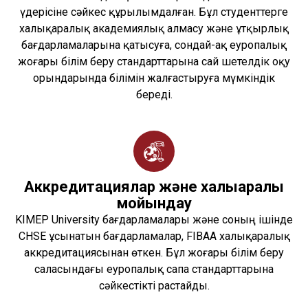
үдерісіне сәйкес құрылымдалған. Бұл студенттерге
халықаралық академиялық алмасу және ұтқырлық
бағдарламаларына қатысуға, сондай-ақ еуропалық
жоғары білім беру стандарттарына сай шетелдік оқу
орындарында білімін жалғастыруға мүмкіндік
береді.
Аккредитациялар және халықаралық
мойындау
KIMEP University бағдарламалары және соның ішінде
CHSE ұсынатын бағдарламалар, FIBAA халықаралық
аккредитациясынан өткен. Бұл жоғары білім беру
саласындағы еуропалық сапа стандарттарына
сәйкестікті растайды.