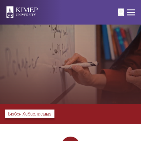
Бізбен Хабарласыңыз