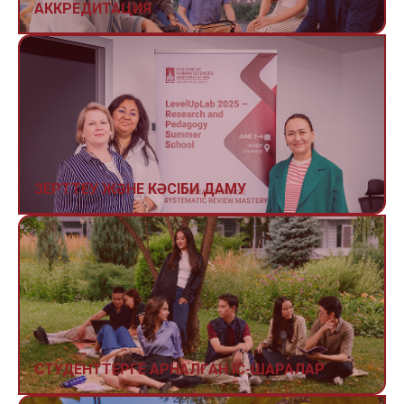
АККРЕДИТАЦИЯ
ЗЕРТТЕУ ЖӘНЕ КӘСІБИ ДАМУ
СТУДЕНТТЕРГЕ АРНАЛҒАН ІС-ШАРАЛАР