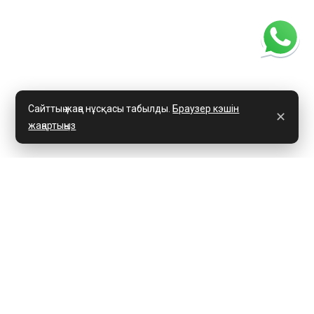
Сайттың жаңа нұсқасы табылды.
Браузер кэшін
✕
жаңартыңыз