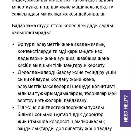
мінез-құлқын талдау және машиналық оқыту
саласындағы мансапқа жақсы дайындалған.
Бағдарлама студенттері келесідей дағдыларды
қалыптастырады:
Әр түрлі әлеуметтік және академиялық
контекстілерде тиімді қарым-қатынас
дағдыларын және ауызша, жазбаша және
кәсіби ағылшын тілін меңгеруін көрсету.
Дәлелдемелерді бағалау және түсіндіру үшін
сыни ойлауды қолдану және жеке,
әлеуметтік мәселелерді шешуде когнитивті
ғылыми тұжырымдамаларды, теориялар мен
NEED HELP?
зерттеу нәтижелерін пайдалану.
Тіл және лингвистика теориясы туралы
білімді, сонымен қатар тілдік деректер
жиынтығында кездесетін эмпирикалық
заңдылықтарды дәл сипаттау және талдау