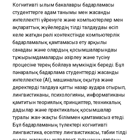
Когнитивті ғылым бакалавры бағдарламасы
студенттерге адам танымы мен жасанды
интеллектті үйренуге және компьютерлер мен
ақпараттық жүйелердің тілді талдаудағы өсіп
келе жатқан рөлі контекстінде компьютерлік
бағдарламалық қамтамасыз ету арқылы
санадағы және олардың қосымшаларындағы
тұжырымдамаларды әзірлеу және түсіну
процесіне терең бойлауға мүмкіндік береді. Бұл
пәнаралық бағдарлама студенттерді жасанды
интеллектке (AI), машиналық оқытуға және
деректерді талдауға қатты назар аудара отырып,
лингвистиканы, психологияны, информатиканы
қамтитын теориялық принциптер, техникалық
дағдылар және практикалық қосымшалар
туралы жан-жақты біліммен қамтамасыз етеді.
Бұл бағдарламаның түлектері когнитивті
лингвистика, есептеу лингвистикасы, табиғи тілді
өңдеу, жасанды интеллект, тұтынушылардың