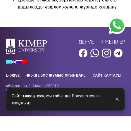
дағдыларды әзірлеу және іс жүзінде қолдану.
ӘЛЕУМЕТТІК ЖЕЛІЛЕР
L-DRIVE
HR ЖӘНЕ БОС ЖҰМЫС ОРЫНДАРЫ
САЙТ КАРТАСЫ
Абай даңғылы, 2, Алматы 050010
Call-орталығы: +7 (727) 270-43-14
Жұмыс уақыты: 08:00 – 18:00
Сайттың жаңа нұсқасы табылды.
Браузер кэшін
✕
жаңартыңыз