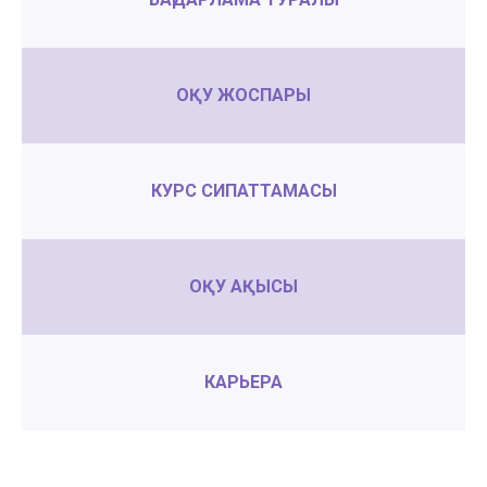
ОҚУ ЖОСПАРЫ
КУРС СИПАТТАМАСЫ
ОҚУ АҚЫСЫ
КАРЬЕРА