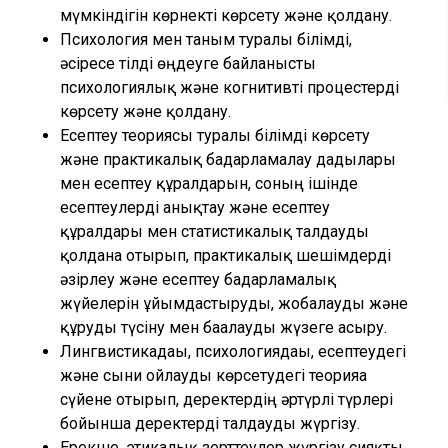
мүмкіндігін көрнекті көрсету және қолдану.
Психология мен таным туралы білімді,
әсіресе тілді өңдеуге байланысты
психологиялық және когнитивті процестерді
көрсету және қолдану.
Есептеу теориясы туралы білімді көрсету
және практикалық бағдарламалау дағдылары
мен есептеу құралдарын, соның ішінде
есептеулерді анықтау және есептеу
құралдары мен статистикалық талдауды
қолдана отырып, практикалық шешімдерді
әзірлеу және есептеу бағдарламалық
жүйелерін ұйымдастыруды, жобалауды және
құруды түсіну мен бағалауды жүзеге асыру.
Лингвистикадағы, психологиядағы, есептеудегі
және сыни ойлауды көрсетудегі теорияға
сүйене отырып, деректердің әртүрлі түрлері
бойынша деректерді талдауды жүргізу.
Ерекше, этикалық зерттеулер жүргізу сияқты