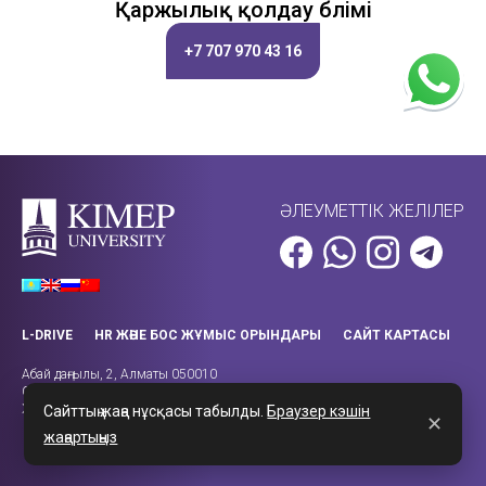
Қаржылық қолдау бөлімі
+7 707 970 43 16
ӘЛЕУМЕТТІК ЖЕЛІЛЕР
L-DRIVE
HR ЖӘНЕ БОС ЖҰМЫС ОРЫНДАРЫ
САЙТ КАРТАСЫ
Абай даңғылы, 2, Алматы 050010
Call-орталығы: +7 (727) 270-43-14
Жұмыс уақыты: 08:00 – 18:00
Сайттың жаңа нұсқасы табылды.
Браузер кэшін
✕
жаңартыңыз