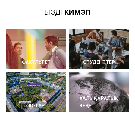
БІЗДІҢ
КИМЭП
ФАКУЛЬТЕТ
СТУДЕНТТЕР
ХАЛЫҚАРАЛЫҚ
3D-ТУР
КЕҢСЕ