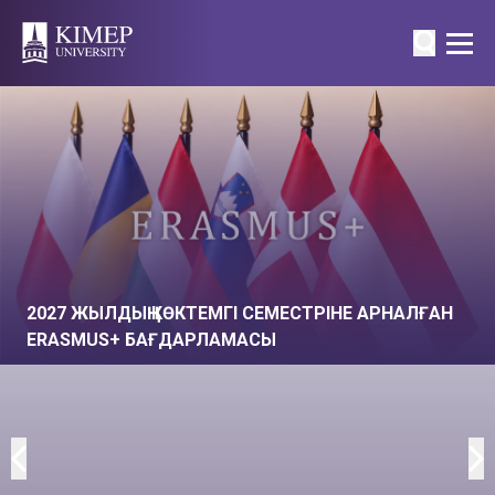
2027 ЖЫЛДЫҢ КӨКТЕМГІ СЕМЕСТРІНЕ АРНАЛҒАН
ERASMUS+ БАҒДАРЛАМАСЫ