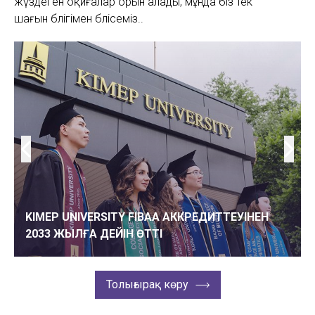
жүздеген оқиғалар орын алады, мұнда біз тек
шағын бөлігімен бөлісеміз..
KIMEP UNIVERSITY FIBAA АККРЕДИТТЕУІНЕН
2033 ЖЫЛҒА ДЕЙІН ӨТТІ
Толығырақ көру