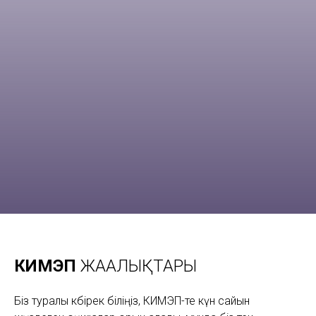
КИМЭП
ЖАҢАЛЫҚТАРЫ
Біз туралы көбірек біліңіз, КИМЭП-те күн сайын