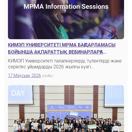
КИМЭП УНИВЕРСИТЕТІ MPMA БАҒДАРЛАМАСЫ
БОЙЫНША АҚПАРАТТЫҚ ВЕБИНАРЛАРҒА
ШАҚЫРАДЫ
КИМЭП Университеті талапкерлерді, түлектерді және
серіктес ұйымдарды 2026 жылғы күзгі…
17 Маусым, 2026
шықты