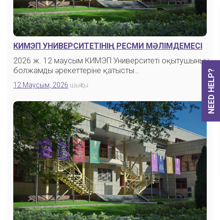
КИМЭП УНИВЕРСИТЕТІНІҢ РЕСМИ МӘЛІМДЕМЕСІ
2026 ж. 12 маусым КИМЭП Университеті оқытушының
болжамды әрекеттеріне қатысты…
NEED HELP?
12 Маусым, 2026
шықты