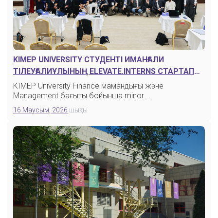
KIMEP UNIVERSITY СТУДЕНТІ ИМАНҒАЛИ
ТІЛЕУҒАЛИҰЛЫНЫҢ ELEVATE.INTERNS СТАРТАПЫ
ABC INCUBATION BATCH XV ФИНАЛЫНА ӨТТІ
KIMEP University Finance мамандығы және
Management бағыты бойынша minor
бағдарламасында…
16 Маусым, 2026
шықты