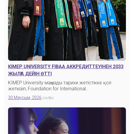
ИНТЕРНЕТКЕ БАЙЛАНЫСТЫ СҰРАҚТАР
KIMEP UNIVERSITY FIBAA АККРЕДИТТЕУІНЕН 2033
ЖЫЛҒА ДЕЙІН ӨТТІ
KIMEP University маңызды тарихи жетістікке қол
жеткізіп, Foundation for International…
30 Маусым, 2026
шықты