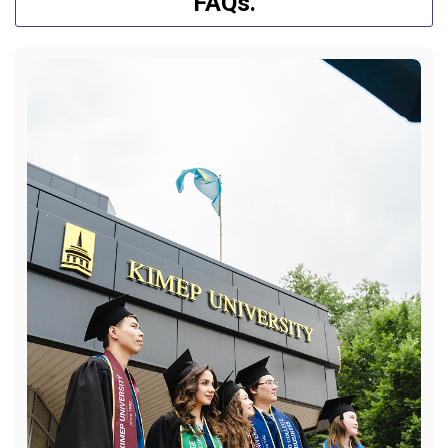
FAQs.
ОНЛАЙН-АККАУНТ
MOODLE ЖҮЙЕСІ
БАҒАЛАУ
ҚАШЫҚТЫҚТАН ОҚЫТУ КЕЗЕҢІ
БАЙЛАНЫС МӘСЛЕЛЕРІ