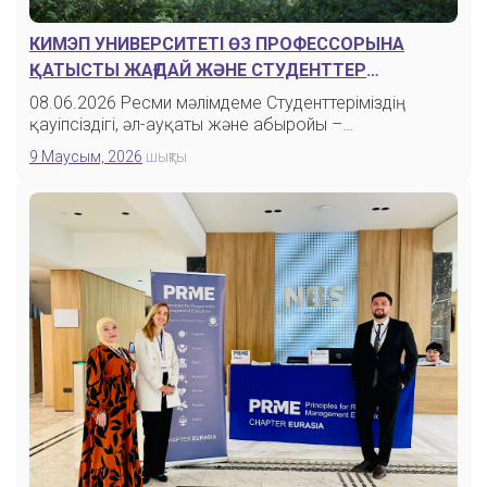
КИМЭП УНИВЕРСИТЕТІ ӨЗ ПРОФЕССОРЫНА
ҚАТЫСТЫ ЖАҒДАЙ ЖӘНЕ СТУДЕНТТЕР
АРАСЫНДА ТАРАҒАН СОҢҒЫ ХАБАРЛАМАЛАРҒА
08.06.2026 Ресми мәлімдеме Студенттеріміздің
ҚАТЫСТЫ МӘСЕЛЕДЕН ХАБАРДАР.
қауіпсіздігі, әл-ауқаты және абыройы –
Университеттің…
9 Маусым, 2026
шықты