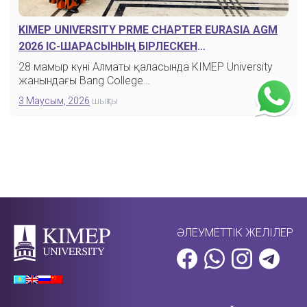
KIMEP UNIVERSITY PRME CHAPTER EURASIA AGM
2026 ІС-ШАРАСЫНЫҢ БІРЛЕСКЕН
ҰЙЫМДАСТЫРУШЫСЫ БОЛДЫ
28 мамыр күні Алматы қаласында KIMEP University
жанындағы Bang College…
3 Маусым, 2026
шықты
ӘЛЕУМЕТТІК ЖЕЛІЛЕР