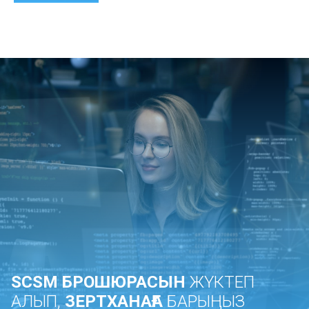
немесе
түлектердің
сәттілік
тарихы мен
олардың
саяхаттары
туралы
пікірлері
SCSM БРОШЮРАСЫН
ЖҮКТЕП
АЛЫП,
ЗЕРТХАНАҒА
БАРЫҢЫЗ