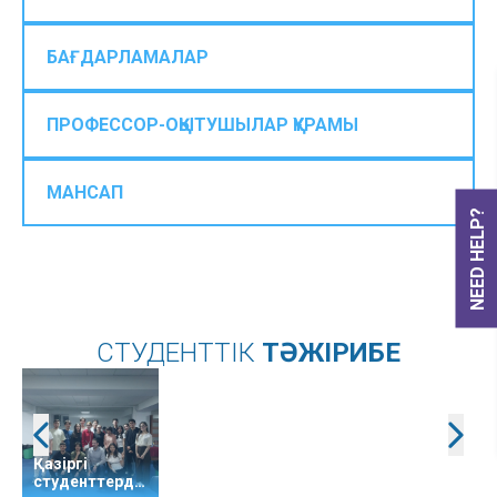
БАҒДАРЛАМАЛАР
ПРОФЕССОР-ОҚЫТУШЫЛАР ҚҰРАМЫ
МАНСАП
NEED HELP?
СТУДЕНТТІК
ТӘЖІРИБЕ
Қазіргі
студенттердің