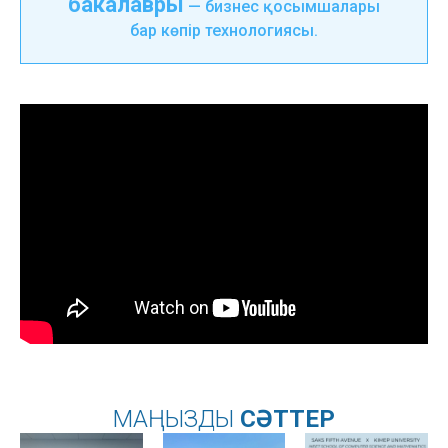
бакалавры
— бизнес қосымшалары
бар көпір технологиясы.
МАҢЫЗДЫ
СӘТТЕР