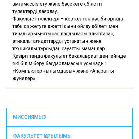
қамтамасыз ету және бәсекеге қабілетті
түлектерді даярлау.
Факультет түлектері – кез келген кәсіби ортада
табысқа жетуге қажетті сыни ойлау қабілеті мен
тиімді қарым-қатынас дағдылары қалыптасқан,
этикалық қағидаттарды ұстанатын және
техникалық тұрғыдан сауатты мамандар.
Қазіргі таңда факультет бакалавриат деңгейінде
екі білім беру бағдарламасын ұсынады:
«Компьютер ғылымдары» және «Ақпараттық
жүйелер».
МИССИЯМЫЗ
ФАКУЛЬТЕТ ҚҰРЫЛЫМЫ