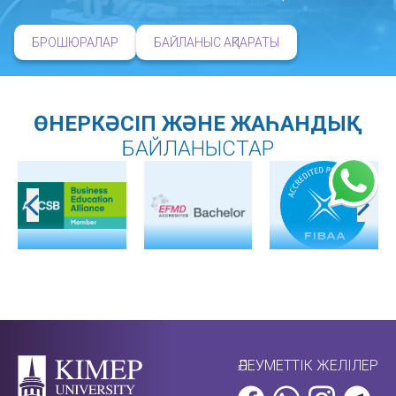
БРОШЮРАЛАР
БАЙЛАНЫС АҚПАРАТЫ
ӨНЕРКӘСІП ЖӘНЕ ЖАҺАНДЫҚ
БАЙЛАНЫСТАР
ӘЛЕУМЕТТІК ЖЕЛІЛЕР