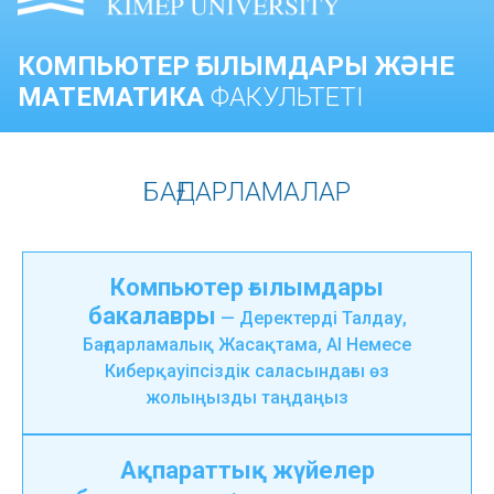
КОМПЬЮТЕР ҒЫЛЫМДАРЫ ЖӘНЕ
МАТЕМАТИКА
ФАКУЛЬТЕТІ
БАҒДАРЛАМАЛАР
Компьютер ғылымдары
бакалавры
— Деректерді Талдау,
Бағдарламалық Жасақтама, AI Немесе
Киберқауіпсіздік саласындағы өз
жолыңызды таңдаңыз
Ақпараттық жүйелер