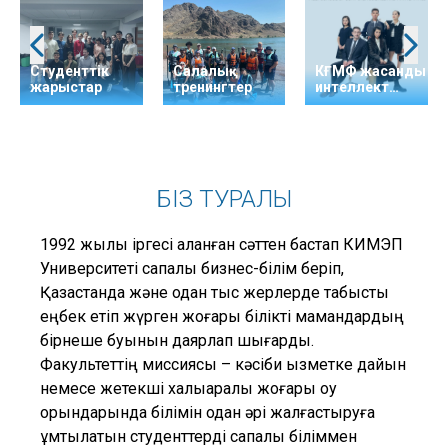
Студенттік
Салалық
КҒМФ жасанды
жарыстар
тренингтер
интеллект
Конференциясы
БІЗ ТУРАЛЫ
1992 жылы іргесі қаланған сәттен бастап КИМЭП
Университеті сапалы бизнес-білім беріп,
Қазақстанда және одан тыс жерлерде табысты
еңбек етіп жүрген жоғары білікті мамандардың
бірнеше буынын даярлап шығарды.
Факультеттің миссиясы – кәсіби қызметке дайын
немесе жетекші халықаралық жоғары оқу
орындарында білімін одан әрі жалғастыруға
ұмтылатын студенттерді сапалы біліммен