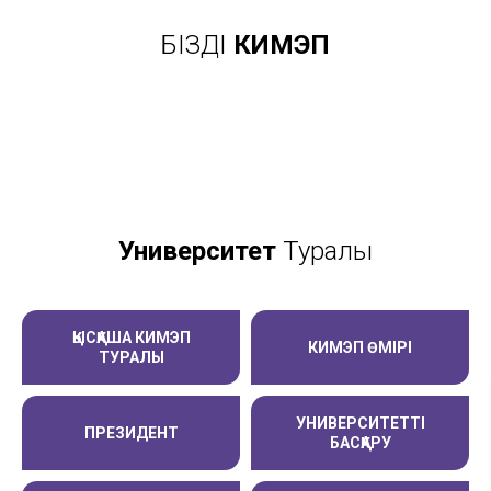
БІЗДІҢ
КИМЭП
ХАЛЫҚАРАЛЫҚ
ФАКУЛЬТЕТ
СТУДЕНТТЕР
3D-ТУР
КЕҢСЕ
Университет
Туралы
ҚЫСҚАША КИМЭП
КИМЭП ӨМІРІ
ТУРАЛЫ
УНИВЕРСИТЕТТІ
ПРЕЗИДЕНТ
БАСҚАРУ