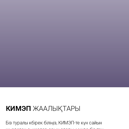
КИМЭП
ЖАҢАЛЫҚТАРЫ
Біз туралы көбірек біліңіз, КИМЭП-те күн сайын