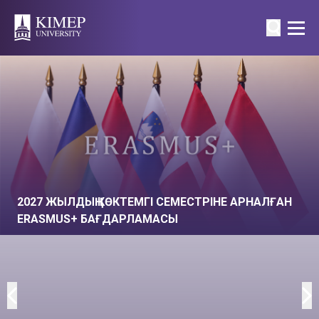
2027 ЖЫЛДЫҢ КӨКТЕМГІ СЕМЕСТРІНЕ АРНАЛҒАН
ERASMUS+ БАҒДАРЛАМАСЫ