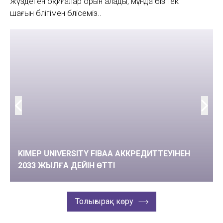
жүздеген оқиғалар орын алады, мұнда біз тек
шағын бөлігімен бөлісеміз..
KIMEP UNIVERSITY FIBAA АККРЕДИТТЕУІНЕН
2033 ЖЫЛҒА ДЕЙІН ӨТТІ
Толығырақ көру