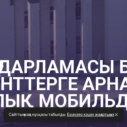
ҒДАРЛАМАСЫ
ЕНТТЕРГЕ АРН
ЫҚ МОБИЛЬД
✕
Сайттың жаңа нұсқасы табылды.
Браузер кэшін жаңартыңыз