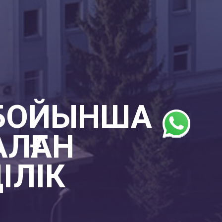
 БОЙЫНША
АЛҒАН
ІЛІК