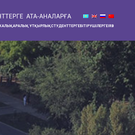
НТТЕРГЕ
АТА-АНАЛАРҒА
ХАЛЫҚАРАЛЫҚ ҰТҚЫРЛЫҚ
СТУДЕНТТЕРГЕ
БІТІРУШІЛЕРГЕ
IRB