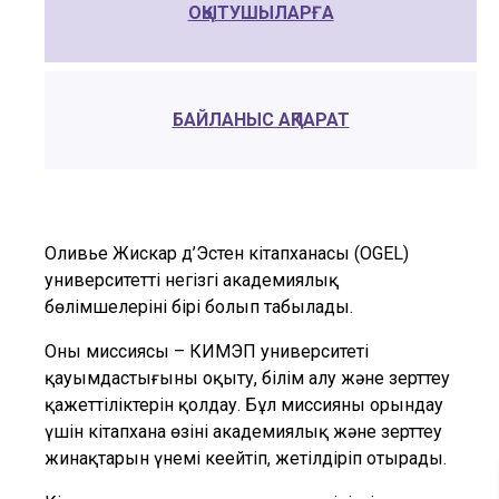
ОҚЫТУШЫЛАРҒА
БАЙЛАНЫС АҚПАРАТ
Оливье Жискар д’Эстен кітапханасы (OGEL)
университеттің негізгі академиялық
бөлімшелерінің бірі болып табылады.
Оның миссиясы – КИМЭП университеті
қауымдастығының оқыту, білім алу және зерттеу
қажеттіліктерін қолдау. Бұл миссияны орындау
үшін кітапхана өзінің академиялық және зерттеу
жинақтарын үнемі кеңейтіп, жетілдіріп отырады.