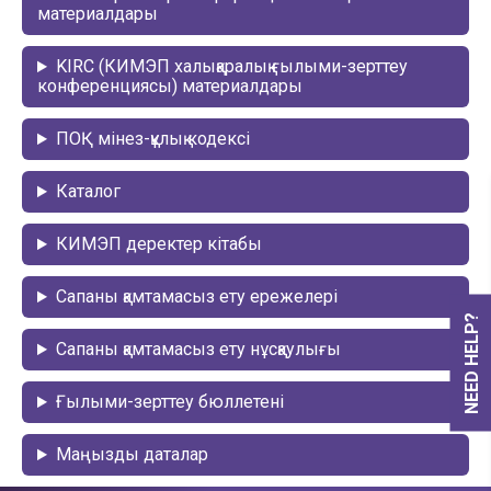
материалдары
KIRC (КИМЭП халықаралық ғылыми-зерттеу
конференциясы) материалдары
ПОҚ мінез-құлық кодексі
Каталог
КИМЭП деректер кітабы
Сапаны қамтамасыз ету ережелері
NEED HELP?
Сапаны қамтамасыз ету нұсқаулығы
Ғылыми-зерттеу бюллетені
Маңызды даталар