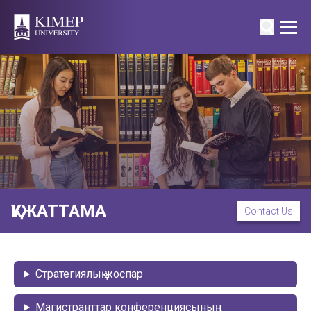
ҚҰЖАТТАМА
Contact Us
Стратегиялық жоспар
Магистранттар конференциясының