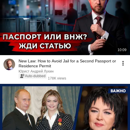
10:09
New Law: How to Avoid Jail for a Second Passport or
Residence Permit
Юрист Андрей Лухин
Auto-dubbed
178K views