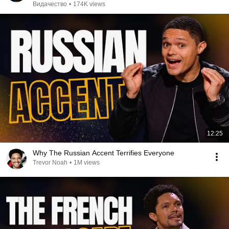
Видачество
•
174K views
12:25
Why The Russian Accent Terrifies Everyone
Trevor Noah
•
1M views