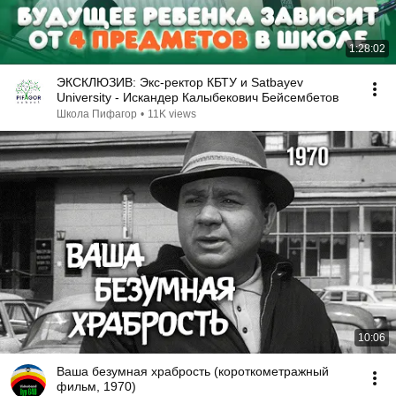
1:28:02
ЭКСКЛЮЗИВ: Экс-ректор КБТУ и Satbayev
University - Искандер Калыбекович Бейсембетов
Школа Пифагор
•
11K views
10:06
Ваша безумная храбрость (короткометражный
фильм, 1970)