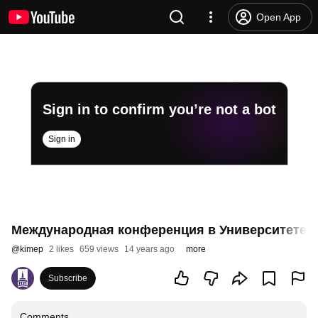
Open App
Sign in to confirm you’re not a bot
Sign in
Международная конференция в Университете
@
kimep
2 likes
659 views
14 years ago
more
Subscribe
Comments