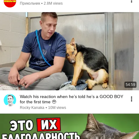
Прикольчик
•
2.8M views
54:59
Watch his reaction when he’s told he’s a GOOD BOY
for the first time 🥹
Rocky Kanaka
•
10M views