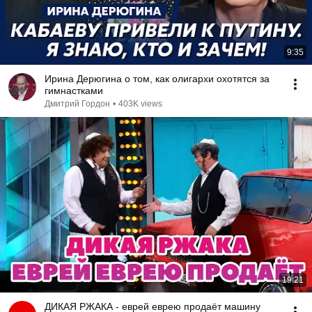
9:35
Ирина Дерюгина о том, как олигархи охотятся за
гимнастками
Дмитрий Гордон
•
403K views
19:21
ДИКАЯ РЖАКА - еврей еврею продаёт машину