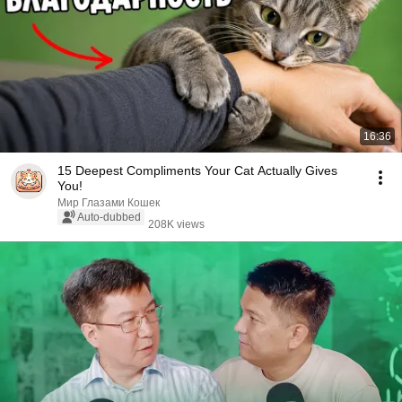
16:36
15 Deepest Compliments Your Cat Actually Gives
You!
Мир Глазами Кошек
Auto-dubbed
208K views