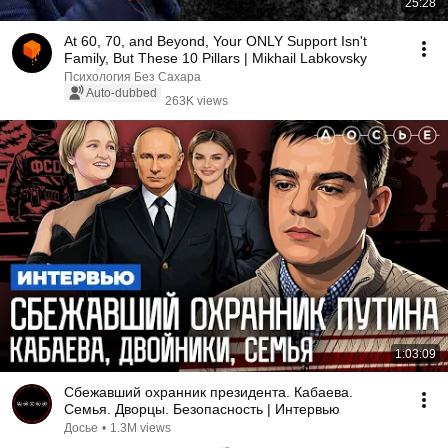
25:28
At 60, 70, and Beyond, Your ONLY Support Isn't
Family, But These 10 Pillars | Mikhail Labkovsky
Психология Без Сахара
Auto-dubbed
263K views
1:03:09
Сбежавший охранник президента. Кабаева.
Семья. Дворцы. Безопасность | Интервью
Досье
•
1.3M views