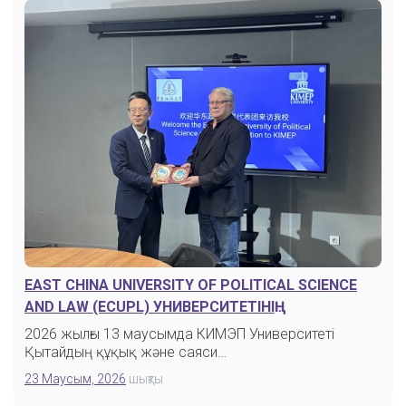
ОНЛАЙН-АККАУНТ
MOODLE ЖҮЙЕСІ
БАҒАЛАУ
ҚАШЫҚТЫҚТАН ОҚЫТУ КЕЗЕҢІ
EAST CHINA UNIVERSITY OF POLITICAL SCIENCE
AND LAW (ECUPL) УНИВЕРСИТЕТІНІҢ
ДЕЛЕГАЦИЯСЫМЕН КЕЗДЕСУ
БАЙЛАНЫС МӘСЛЕЛЕРІ
2026 жылғы 13 маусымда КИМЭП Университеті
Қытайдың құқық және саяси…
23 Маусым, 2026
шықты