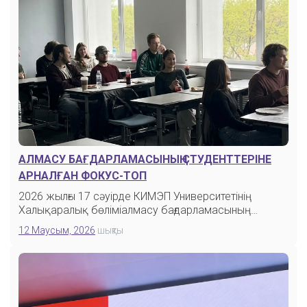
АЛМАСУ БАҒДАРЛАМАСЫНЫҢ СТУДЕНТТЕРІНЕ
АРНАЛҒАН ФОКУС-ТОП
2026 жылғы 17 сәуірде КИМЭП Университетінің
Халықаралық бөліміалмасу бағдарламасының
студенттеріне…
12 Маусым, 2026
шықты