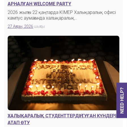
АРНАЛҒАН WELCOME PARTY
2026 жылғы 22 қаңтарда KIMEP Халықаралық офисі
кампус аумағында халықаралық…
27 Ақпан, 2026
шықты
NEED HELP?
ХАЛЫҚАРАЛЫҚ СТУДЕНТТЕРДІҢ ТУҒАН КҮНДЕРІН
АТАП ӨТУ