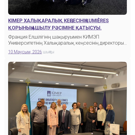
KIMEP ХАЛЫҚАРАЛЫҚ КЕҢСЕСІНІҢ LUMIÈRES
ҚОРЫНЫҢ АШЫЛУ РӘСІМІНЕ ҚАТЫСУЫ.
Франция Елшілігінің шақыруымен КИМЭП
Университетінің Халықаралық кеңсесінің директоры
Наиля Демирдоген…
10 Маусым, 2026
шықты