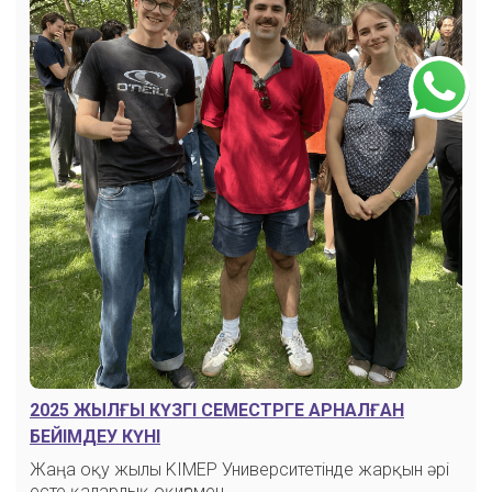
2025 ЖЫЛҒЫ КҮЗГІ СЕМЕСТРГЕ АРНАЛҒАН
БЕЙІМДЕУ КҮНІ
Жаңа оқу жылы KIMEP Университетінде жарқын әрі
есте қаларлық оқиғамен…