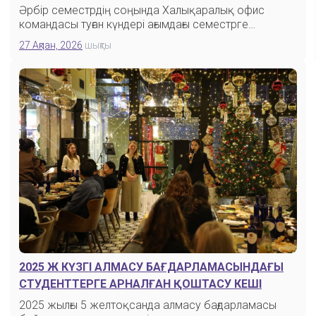
Әрбір семестрдің соңында Халықаралық офис
командасы туған күндері ағымдағы семестрге…
27 Ақпан, 2026
шықты
2025 Ж КҮЗГІ АЛМАСУ БАҒДАРЛАМАСЫНДАҒЫ
СТУДЕНТТЕРГЕ АРНАЛҒАН ҚОШТАСУ КЕШІ
2025 жылғы 5 желтоқсанда алмасу бағдарламасы