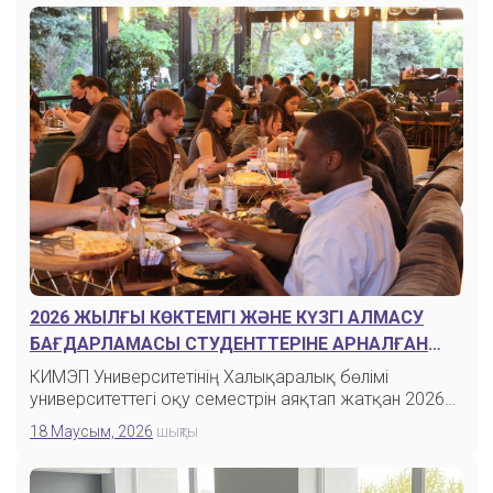
2026 ЖЫЛҒЫ КӨКТЕМГІ ЖӘНЕ КҮЗГІ АЛМАСУ
БАҒДАРЛАМАСЫ СТУДЕНТТЕРІНЕ АРНАЛҒАН
ҚОШТАСУ КЕШІ
КИМЭП Университетінің Халықаралық бөлімі
университеттегі оқу семестрін аяқтап жатқан 2026…
18 Маусым, 2026
шықты