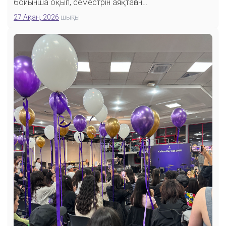
бойынша оқып, семестрін аяқтаған…
27 Ақпан, 2026
шықты