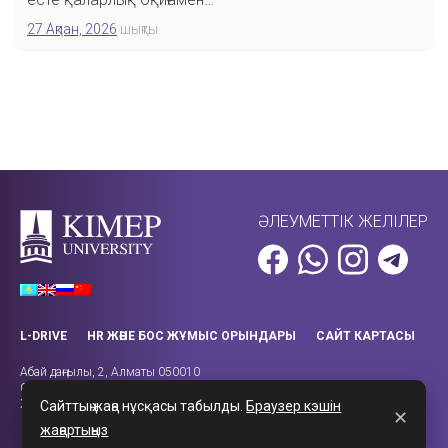
27 Ақпан, 2026
шықты
ӘЛЕУМЕТТІК ЖЕЛІЛЕР
L-DRIVE
HR ЖӘНЕ БОС ЖҰМЫС ОРЫНДАРЫ
САЙТ КАРТАСЫ
Абай даңғылы, 2, Алматы 050010
Call-орталығы: +7 (727) 270-43-14
Жұмыс уақыты: 08:00 – 18:00
Сайттың жаңа нұсқасы табылды.
Браузер кэшін
✕
жаңартыңыз