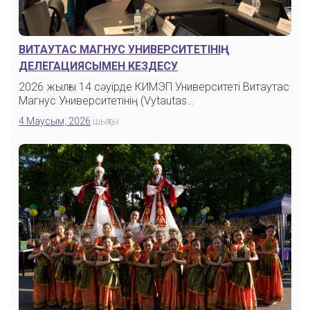
ВИТАУТАС МАГНУС УНИВЕРСИТЕТІНІҢ
ДЕЛЕГАЦИЯСЫМЕН КЕЗДЕСУ
2026 жылғы 14 сәуірде КИМЭП Университеті Витаутас
Магнус Университетінің (Vytautas…
4 Маусым, 2026
шықты