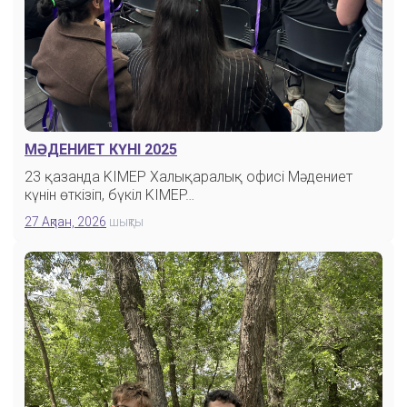
МӘДЕНИЕТ КҮНІ 2025
23 қазанда KIMEP Халықаралық офисі Мәдениет
күнін өткізіп, бүкіл KIMEP…
27 Ақпан, 2026
шықты