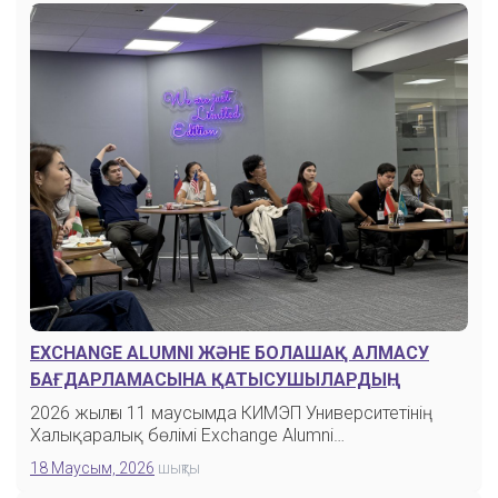
ИНТЕРНЕТКЕ БАЙЛАНЫСТЫ СҰРАҚТАР
EXCHANGE ALUMNI ЖӘНЕ БОЛАШАҚ АЛМАСУ
БАҒДАРЛАМАСЫНА ҚАТЫСУШЫЛАРДЫҢ
КЕЗДЕСУІ
2026 жылғы 11 маусымда КИМЭП Университетінің
Халықаралық бөлімі Exchange Alumni…
18 Маусым, 2026
шықты