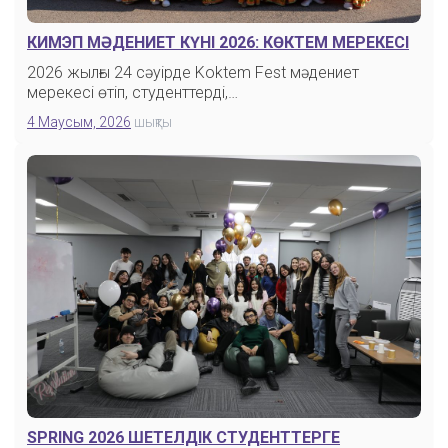
КИМЭП МӘДЕНИЕТ КҮНІ 2026: КӨКТЕМ МЕРЕКЕСІ
2026 жылғы 24 сәуірде Koktem Fest мәдениет
мерекесі өтіп, студенттерді,…
4 Маусым, 2026
шықты
SPRING 2026 ШЕТЕЛДІК СТУДЕНТТЕРГЕ