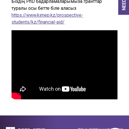
Біздің PhD бағдарламаларымызға гранттар
туралы осы бетте біле аласыз
https://www.kimep.kz/prospective-
students/kz/financial-aid/