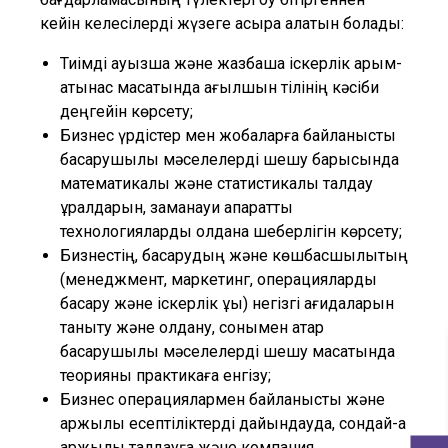
кейін келесілерді жүзеге асыра алатын болады:
Тиімді ауызша және жазбаша іскерлік қарым-
қатынас мақсатында ағылшын тілінің кәсіби
деңгейін көрсету;
Бизнес үрдістер мен жобаларға байланысты
басқарушылық мәселелерді шешу барысында
математикалық және статистикалық талдау
құралдарын, заманауи ақпараттық
технологияларды қолдана шеберлігін көрсету;
Бизнестің, басқарудың және көшбасшылықтың
(менеджмент, маркетинг, операцияларды
басқару және іскерлік құқық) негізгі қағидаларын
таныту және қолдану, сонымен қатар
басқарушылық мәселелерді шешу мақсатында
теорияны практикаға енгізу;
Бизнес операциялармен байланысты және
қаржылық есептіліктерді дайындауда, сондай-ақ
қаржылық талдауға және компания