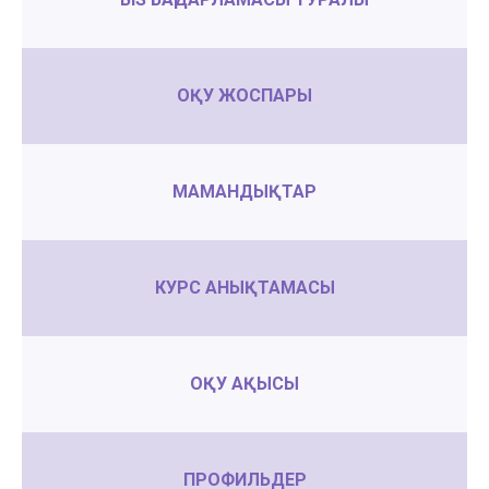
ОҚУ ЖОСПАРЫ
МАМАНДЫҚТАР
КУРС АНЫҚТАМАСЫ
ОҚУ АҚЫСЫ
ПРОФИЛЬДЕР