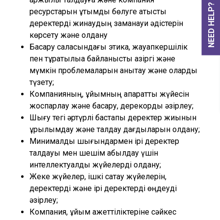
NEED HELP?
ресурстарын ұтымды бөлуге қатысты
деректерді жинаудың заманауи әдістерін
көрсету және қолдану
Басқару саласындағы этика, жауапкершілік
пен тұрақтылыққа байланысты қазіргі және
мүмкін проблемаларын анықтау және оларды
түзету;
Компанияның, ұйымның ақпараттық жүйесін
жоспарлау және басқару, дерекқорды әзірлеу;
Шығу тегі әртүрлі бастапқы деректер жиынын
құрылымдау және талдау дағдыларын қолдану;
Минималды шығындармен ірі деректер
талдауы мен шешім қабылдау үшін
интеллектуалды жүйелерді қолдану;
Жеке жүйелер, ішкі сақтау жүйелерін,
деректерді және ірі деректерді өңдеуді
әзірлеу;
Компания, ұйым қажеттіліктеріне сәйкес