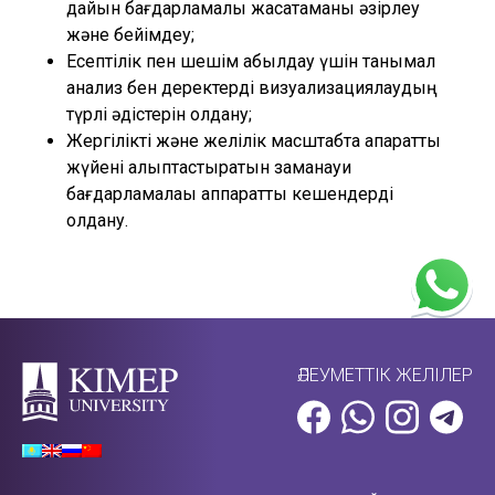
дайын бағдарламалық жасақтаманы әзірлеу
және бейімдеу;
Есептілік пен шешім қабылдау үшін танымал
анализ бен деректерді визуализациялаудың
түрлі әдістерін қолдану;
Жергілікті және желілік масштабта ақпараттық
жүйені қалыптастыратын заманауи
бағдарламалаық аппараттық кешендерді
қолдану.
ӘЛЕУМЕТТІК ЖЕЛІЛЕР