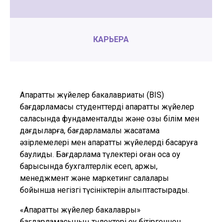
КАРЬЕРА
Ақпараттық жүйелер бакалавриаты (BIS)
бағдарламасы студенттерді ақпараттық жүйелер
саласында фундаменталды және озық білім мен
дағдыларға, бағдарламалық жасақтама
әзірлемелері мен ақпараттық жүйелерді басқаруға
баулиды. Бағдарлама түлектері оған қоса оқу
барысында бухгалтерлік есеп, қаржы,
менеджмент және маркетинг салалары
бойынша негізгі түсініктерін қалыптастырады.
«Ақпараттық жүйелер бакалавры»
бағдарламасының түлектері оқу бітіргеннен