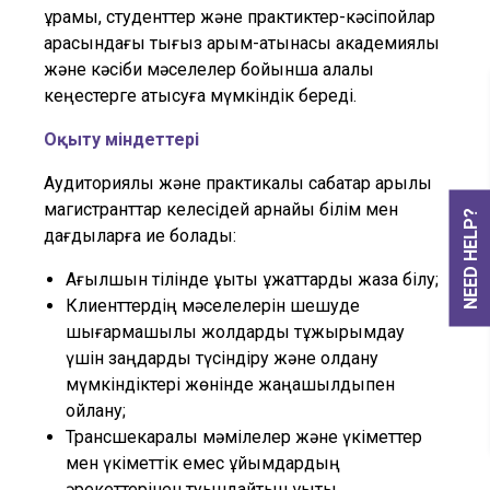
құрамы, студенттер және практиктер-кәсіпқойлар
арасындағы тығыз қарым-қатынасы академиялық
және кәсіби мәселелер бойынша алқалы
кеңестерге қатысуға мүмкіндік береді.
Оқыту міндеттері
Аудиториялық және практикалық сабақтар арқылы
магистранттар келесідей арнайы білім мен
NEED HELP?
дағдыларға ие болады:
Ағылшын тілінде құқықтық құжаттарды жаза білу;
Клиенттердің мәселелерін шешуде
шығармашылық жолдарды тұжырымдау
үшін заңдарды түсіндіру және қолдану
мүмкіндіктері жөнінде жаңашылдықпен
ойлану;
Трансшекаралық мәмілелер және үкіметтер
мен үкіметтік емес ұйымдардың
әрекеттерінен туындайтын құқықтық