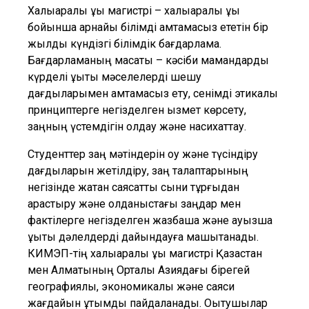
Халықаралық құқық магистрі – халықаралық құқық
бойынша арнайы білімді қамтамасыз ететін бір
жылдық күндізгі білімдік бағдарлама.
Бағдарламаның мақсаты – кәсіби мамандарды
күрделі құқықтық мәселелерді шешу
дағдыларымен қамтамасыз ету, сенімді этикалық
принциптерге негізделген қызмет көрсету,
заңның үстемдігін қолдау және насихаттау.
Студенттер заң мәтіндерін оқу және түсіндіру
дағдыларын жетілдіру, заң талаптарының
негізінде жатқан саясатты сыни тұрғыдан
қарастыру және қолданыстағы заңдар мен
фактілерге негізделген жазбаша және ауызша
құқықтық дәлелдерді дайындауға машықтанады.
КИМЭП-тің халықаралық құқық магистрі Қазақстан
мен Алматының Орталық Азиядағы бірегей
географиялық, экономикалық және саяси
жағдайын ұтымды пайдаланады. Оқытушылар