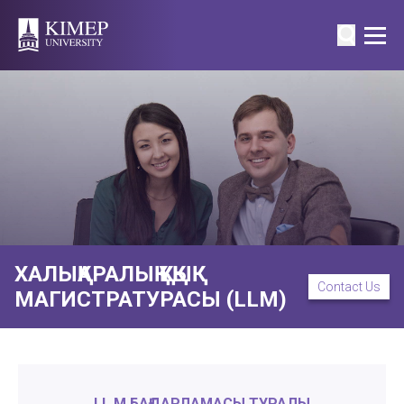
ХАЛЫҚАРАЛЫҚ ҚҰҚЫҚ
Contact Us
МАГИСТРАТУРАСЫ (LLM)
LL.M БАҒДАРЛАМАСЫ ТУРАЛЫ