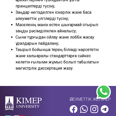
принциптерді түсіну;
Заңдар негізделген іскерлік және басқа
әлеуметтік үлгілерді түсіну;
Мәселенің мәнін естен шығармай отырып
заңды рәсімділікпен айналысу;
Сыни тұрғыдан ойлау және лобби жасау
құралдарын пайдалану;
Тақырып бойынша терең білімді көрсететін
және халықаралық стандарттарға сәйкес
келетін ғылыми жұмыс болып табылатын
магистрлік диссертация жазу.
ӘЛЕУМЕТТІК ЖЕЛІЛЕР