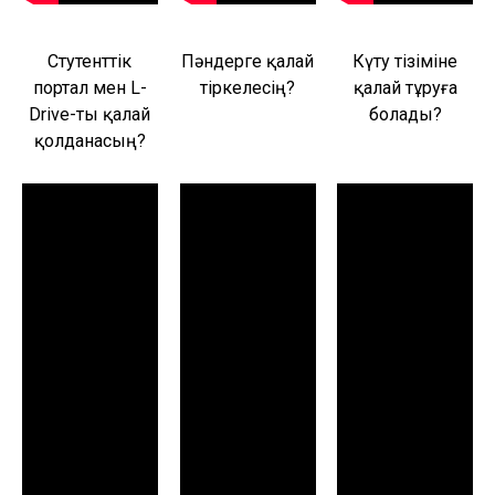
Стутенттік
Пәндерге қалай
Күту тізіміне
портал мен L-
тіркелесің?
қалай тұруға
Drive-ты қалай
болады?
қолданасың?