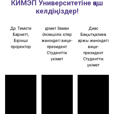
КИМЭП Университетіне қош
келдіңіздер!
Др. Тимоти
Құрмет Заман
Диас
Барнетт,
Әкімшілік істер
Бақытқалиев
Бірінші
жөніндегі вице-
Қаржы жөніндегі
проректор
президент
вице-
Студенттік
президент
үкімет
Студенттік
үкімет