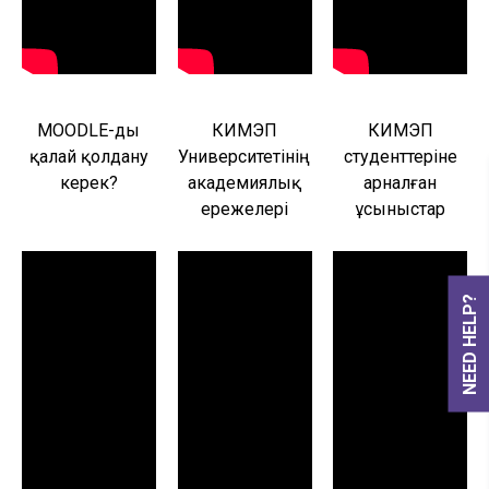
MOODLE-ды
КИМЭП
КИМЭП
қалай қолдану
Университетінің
студенттеріне
керек?
академиялық
арналған
ережелері
ұсыныстар
NEED HELP?