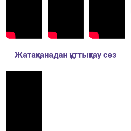
Жатақханадан құттықтау сөз