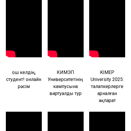
Қош келдің,
КИМЭП
KIMEP
студент! онлайн
Университетінің
University 2025:
рәсім
кампусына
талапкерлерге
виртуалды тур
арналған
ақпарат