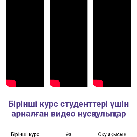
Бірінші курс студенттері үшін
арналған видео нұсқаулықтар
Бірінші курс
Өз
Оқу ақысын