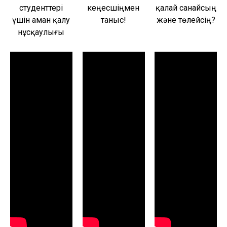
студенттері
кеңесшіңмен
қалай санайсың
үшін аман қалу
таныс!
және төлейсің?
нұсқаулығы