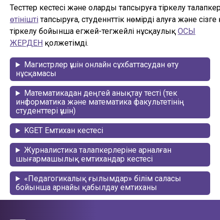
Тесттер кестесі және оларды тапсыруға тіркелу талапке
өтінішті
тапсыруға, студеннттік нөмірді алуға және сізге 
тіркелу бойынша егжей-тегжейлі нұсқаулық
ОСЫ
ЖЕРДЕН
қолжетімді.
Магистрлер үшін онлайн сұхбаттасудан өту
нұсқамасы
Математикадан деңгей анықтау тесті (тек
информатика және математика факультетінің
студенттері үшін)
KGET Емтихан кестесі
Журналистика талапкерлеріне арналған
шығармашылық емтихандар кестесі
«Педагогикалық ғылымдар» білім саласы
бойынша арнайы қабылдау емтиханы