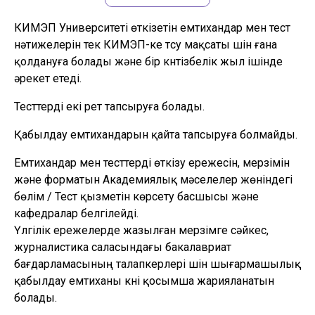
КИМЭП Университеті өткізетін емтихандар мен тест
нәтижелерін тек КИМЭП-ке түсу мақсаты үшін ғана
қолдануға болады және бір күнтізбелік жыл ішінде
әрекет етеді.
Тесттерді екі рет тапсыруға болады.
Қабылдау емтихандарын қайта тапсыруға болмайды.
Емтихандар мен тесттерді өткізу ережесін, мерзімін
және форматын Академиялық мәселелер жөніндегі
бөлім / Тест қызметін көрсету басшысы және
кафедралар белгілейді.
Үлгілік ережелерде жазылған мерзімге сәйкес,
журналистика саласындағы бакалавриат
бағдарламасының талапкерлері үшін шығармашылық
қабылдау емтиханы күні қосымша жарияланатын
болады.