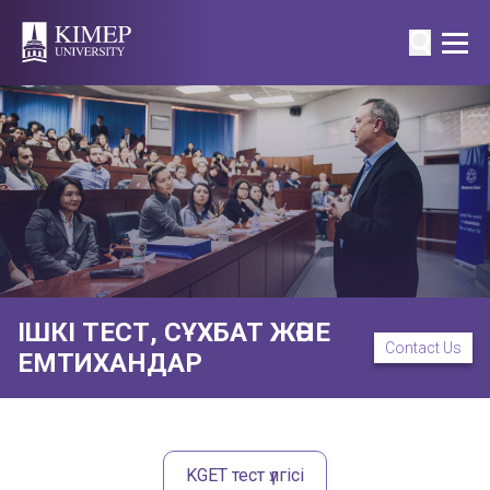
ІШКІ ТЕСТ, СҰХБАТ ЖӘНЕ
Contact Us
ЕМТИХАНДАР
KGET тест үлгісі