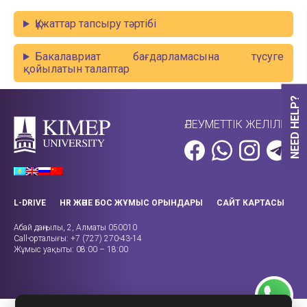
Құжаттар тапсыру тәртібі
Бакалавриат бағдарламасына түсуге
қойылатын талаптар
NEED HELP?
ӘЛЕУМЕТТІК ЖЕЛІЛЕР
L-DRIVE
HR ЖӘНЕ БОС ЖҰМЫС ОРЫНДАРЫ
САЙТ КАРТАСЫ
Абай даңғылы, 2, Алматы 050010
Call-орталығы: +7 (727) 270-43-14
Жұмыс уақыты: 08:00 – 18:00