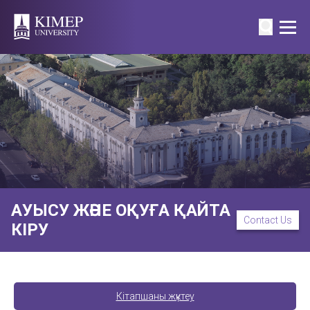
АУЫСУ ЖӘНЕ ОҚУҒА ҚАЙТА
Contact Us
КІРУ
Кітапшаны жүктеу