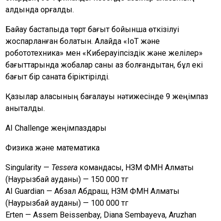
алдында қорғалды.
Байқау бастапқыда төрт бағыт бойынша өткізілуі
жоспарланған болатын. Алайда «IoT және
робототехника» мен «Киберқауіпсіздік және желілер»
бағыттарында жобалар саны аз болғандықтан, бұл екі
бағыт бір санатқа біріктірілді.
Қазылар алқасының бағалауы нәтижесінде 9 жеңімпаз
анықталды.
AI Challenge жеңімпаздары
Физика және математика
Singularity —
Tessera
командасы, НЗМ ФМН Алматы
(Наурызбай ауданы) — 150 000 тг
AI Guardian — Абзал Абдраш, НЗМ ФМН Алматы
(Наурызбай ауданы) — 100 000 тг
Erten — Assem Beissenbay, Diana Sembayeva, Aruzhan