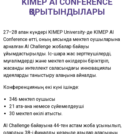
KIMEP AI CONFERENCE
ҚОРЫТЫНДЫЛАРЫ
27–28 ақпан күндері KIMEP University-де KIMEP AI
Conference өтті, оның аясында мектеп оқушыларына
арналған AI Challenge жобалар байқауы
ұйымдастырылды. Іс-шара жас зерттеушілерді,
мұғалімдерді және мектеп өкілдерін біріктіріп,
жасанды интеллект саласындағы инновациялық
идеяларды таныстыру алаңына айналды.
Конференцияның екі күні ішінде:
346 мектеп оқушысы
21 ата-ана немесе сүйемелдеуші
30 мектеп өкілі қатысты.
AI Challenge байқауына 44-тен астам жоба ұсынылып,
олардың 38-і финалдық кезеңде қазылар алқасының