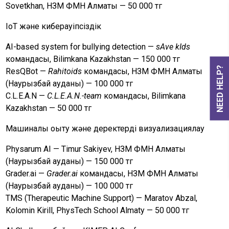
Sovetkhan, НЗМ ФМН Алматы — 50 000 тг
IoT және киберқауіпсіздік
AI-based system for bullying detection —
sAve kIds
командасы, Bilimkana Kazakhstan — 150 000 тг
NEED HELP?
ResQBot —
Rahitoids
командасы, НЗМ ФМН Алматы
(Наурызбай ауданы) — 100 000 тг
C.L.E.A.N —
C.L.E.A.N.-team
командасы, Bilimkana
Kazakhstan — 50 000 тг
Машиналық оқыту және деректерді визуализациялау
Physarum AI — Timur Sakiyev, НЗМ ФМН Алматы
(Наурызбай ауданы) — 150 000 тг
Grader.ai —
Grader.ai
командасы, НЗМ ФМН Алматы
(Наурызбай ауданы) — 100 000 тг
TMS (Therapeutic Machine Support) — Maratov Abzal,
Kolomin Kirill, PhysTech School Almaty — 50 000 тг