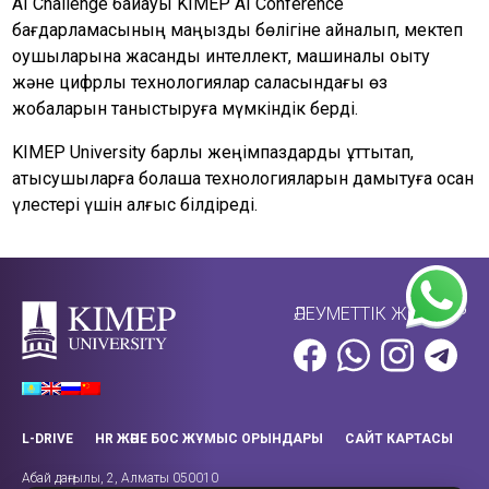
AI Challenge байқауы KIMEP AI Conference
бағдарламасының маңызды бөлігіне айналып, мектеп
оқушыларына жасанды интеллект, машиналық оқыту
және цифрлық технологиялар саласындағы өз
жобаларын таныстыруға мүмкіндік берді.
KIMEP University барлық жеңімпаздарды құттықтап,
қатысушыларға болашақ технологияларын дамытуға қосқан
үлестері үшін алғыс білдіреді.
ӘЛЕУМЕТТІК ЖЕЛІЛЕР
L-DRIVE
HR ЖӘНЕ БОС ЖҰМЫС ОРЫНДАРЫ
САЙТ КАРТАСЫ
Абай даңғылы, 2, Алматы 050010