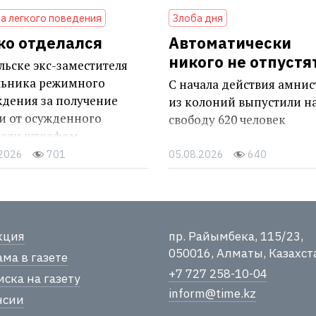
а легкого поведения
Злоба дня
ко отделался
Автоматически
никого не отпустя
льске экс-заместителя
льника режимного
С начала действия амни
ждения за получение
из колоний выпустили н
и от осужденного
свободу 620 человек
зали штрафом
.2026
701
05.08.2026
640
кция
пр. Райымбека, 115/23,
050016, Алматы, Казахст
ма в газете
+7 727 258-10-04
ска на газету
inform@time.kz
нсии