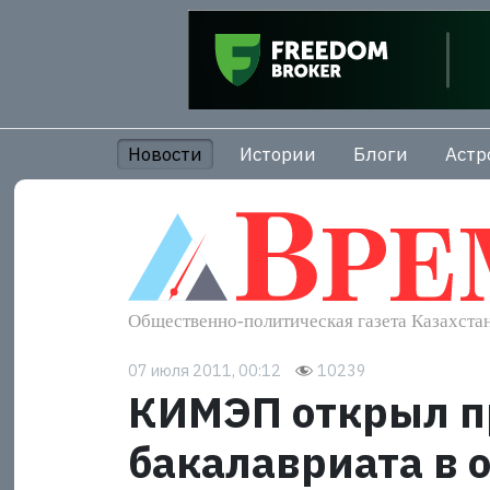
Новости
Истории
Блоги
Астр
07 июля 2011, 00:12
10239
КИМЭП открыл п
бакалавриата в 