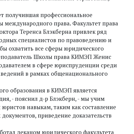
т получившая профессио­нальное
ы международного права. Факультет права
ктора Теренса Блэкберна привлек ряд
одных специалистов по правоведению и
бы охватить все сферы юридического
реподаватель Школы права КИМЭП Женис
одавателем в сфере юриспруденции среди
аведений в рамках общенационального
ого образования в КИМЭП является
я, - пояснил д-р Блэкберн, - мы учим
 юристов навыкам, таким как составление
 документов, приведение доказательств
аботал деканом юридического факультета