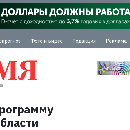
опрогноз
Фото и видео
Редакция
Реклама
рограмму
области