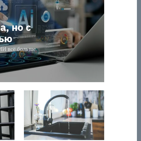
а, но с
тью
ИИ всё больше