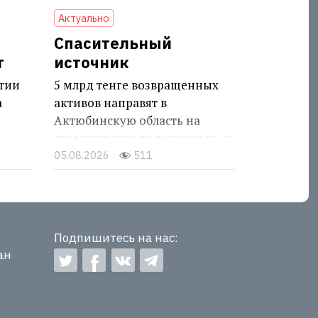
Актуально
Спасительный
т
источник
стии
5 млрд тенге возвращенных
а
активов направят в
Актюбинскую область на
строительство водопровода от
Сарыбулакского
05.08.2026
511
месторождения подземных
вод
Подпишитесь на нас:
ан