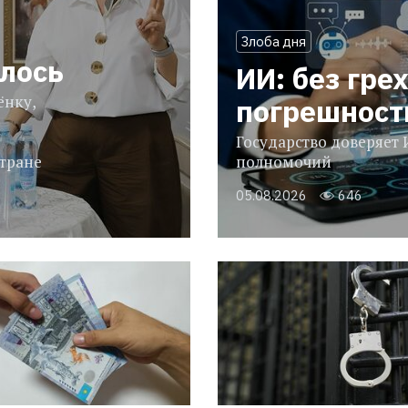
Злоба дня
илось
ИИ: без грех
ёнку,
погрешнос
Государство доверяет 
тране
полномочий
05.08.2026
646