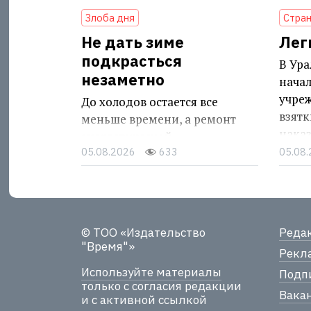
Злоба дня
Стран
Не дать зиме
Лег
подкрасться
В Ура
незаметно
нача
учре
До холодов остается все
взятк
меньше времени, а ремонт
нака
энергетической
05.08.2026
633
05.08
инфраструктуры
продолжается
© ТОО «Издательство
Реда
"Время"»
Рекла
Используйте материалы
Подпи
только с согласия редакции
Вака
и с активной ссылкой