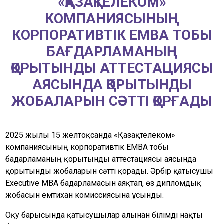
«ҚАЗАҚТЕЛЕКОМ»
КОМПАНИЯСЫНЫҢ
КОРПОРАТИВТІК EMBA ТОБЫ
БАҒДАРЛАМАНЫҢ
ҚОРЫТЫНДЫ АТТЕСТАЦИЯСЫ
АЯСЫНДА ҚОРЫТЫНДЫ
ЖОБАЛАРЫН СӘТТІ ҚОРҒАДЫ
2025 жылғы 15 желтоқсанда «Қазақтелеком»
компаниясының корпоративтік EMBA тобы
бағдарламаның қорытынды аттестациясы аясында
қорытынды жобаларын сәтті қорғады. Әрбір қатысушы
Executive MBA бағдарламасын аяқтап, өз дипломдық
жобасын емтихан комиссиясына ұсынды.
Оқу барысында қатысушылар алынған білімді нақты