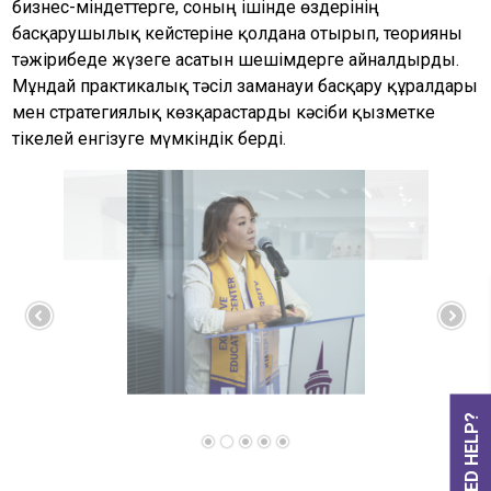
бизнес-міндеттерге, соның ішінде өздерінің
басқарушылық кейстеріне қолдана отырып, теорияны
тәжірибеде жүзеге асатын шешімдерге айналдырды.
Мұндай практикалық тәсіл заманауи басқару құралдары
мен стратегиялық көзқарастарды кәсіби қызметке
тікелей енгізуге мүмкіндік берді.
NEED HELP?