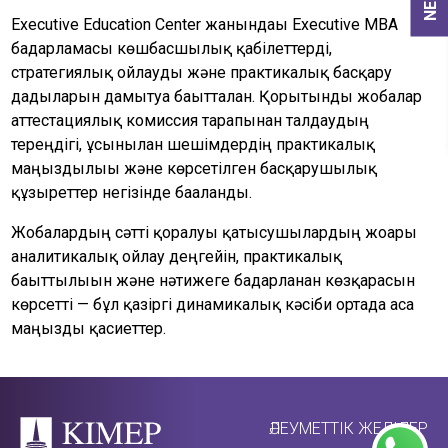
Executive Education Center жанындағы Executive MBA
бағдарламасы көшбасшылық қабілеттерді,
стратегиялық ойлауды және практикалық басқару
дағдыларын дамытуға бағытталған. Қорытынды жобалар
аттестациялық комиссия тарапынан талдаудың
тереңдігі, ұсынылған шешімдердің практикалық
маңыздылығы және көрсетілген басқарушылық
құзыреттер негізінде бағаланды.
Жобалардың сәтті қорғалуы қатысушылардың жоғары
аналитикалық ойлау деңгейін, практикалық
бағыттылығын және нәтижеге бағдарланған көзқарасын
көрсетті — бұл қазіргі динамикалық кәсіби ортада аса
маңызды қасиеттер.
ӘЛЕУМЕТТІК ЖЕЛІЛЕР