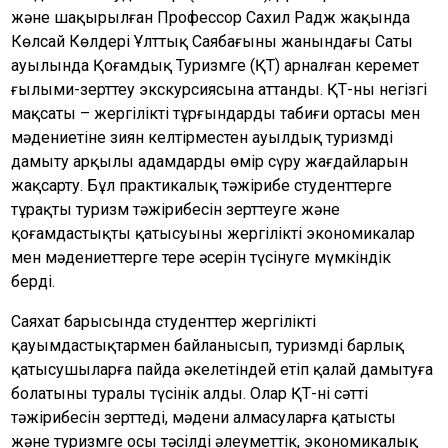
және шақырылған Профессор Сахил Радж жақында
Көлсай Көлдері Ұлттық Саябағының жанындағы Саты
ауылында Қоғамдық Туризмге (ҚТ) арналған керемет
ғылыми-зерттеу экскурсиясына аттанды. ҚТ-ның негізгі
мақсаты – жергілікті тұрғындардың табиғи ортасы мен
мәдениетіне зиян келтірместен ауылдық туризмді
дамыту арқылы адамдардың өмір сүру жағдайларын
жақсарту. Бұл практикалық тәжірибе студенттерге
тұрақты туризм тәжірибесін зерттеуге және
қоғамдастықтың қатысуының жергілікті экономикалар
мен мәдениеттерге терең әсерін түсінуге мүмкіндік
берді.
Саяхат барысында студенттер жергілікті
қауымдастықтармен байланысып, туризмді барлық
қатысушыларға пайда әкелетіндей етіп қалай дамытуға
болатыны туралы түсінік алды. Олар ҚТ-нің сәтті
тәжірибесін зерттеді, мәдени алмасуларға қатысты
және туризмге осы тәсілдің әлеуметтік, экономикалық