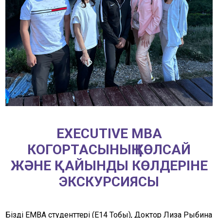
EXECUTIVE МBA
КОГОРТАСЫНЫҢ КӨЛСАЙ
ЖӘНЕ ҚАЙЫНДЫ КӨЛДЕРІНЕ
ЭКСКУРСИЯСЫ
Біздің EMBA студенттері (E14 Тобы), Доктор Лиза Рыбина