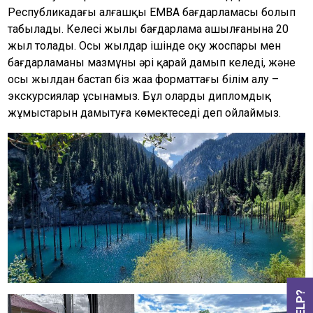
Республикадағы алғашқы EMBA бағдарламасы болып
табылады. Келесі жылы бағдарлама ашылғанына 20
жыл толады. Осы жылдар ішінде оқу жоспары мен
бағдарламаның мазмұны әрі қарай дамып келеді, және
осы жылдан бастап біз жаңа форматтағы білім алу –
экскурсиялар ұсынамыз. Бұл олардың дипломдық
жұмыстарын дамытуға көмектеседі деп ойлаймыз.