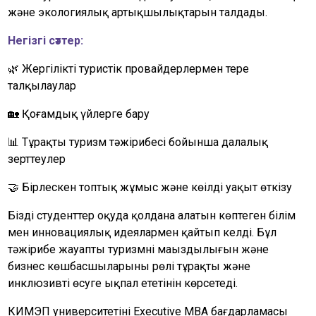
және экологиялық артықшылықтарын талдады.
Негізгі сәттер:
🌿 Жергілікті туристік провайдерлермен терең
талқылаулар
🏡 Қоғамдық үйлерге бару
📊 Тұрақты туризм тәжірибесі бойынша далалық
зерттеулер
🤝 Бірлескен топтық жұмыс және көңілді уақыт өткізу
Біздің студенттер оқуда қолдана алатын көптеген білім
мен инновациялық идеялармен қайтып келді. Бұл
тәжірибе жауапты туризмнің маңыздылығын және
бизнес көшбасшыларының рөлі тұрақты және
инклюзивті өсуге ықпал ететінін көрсетеді.
КИМЭП университетінің Executive MBA бағдарламасы