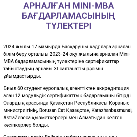
АРНАЛҒАН MINI-MBA
БАҒДАРЛАМАСЫНЫҢ
ТҮЛЕКТЕРІ
2024 жылғы 17 мамырда Басқарушы кадрларға арналған
білім беру орталығы 2023-24 оқу жылына арналған Mini-
MBA бағдарламасының түлектеріне сертификаттар
табыстаудың арнайы XI салтанатты рәсімін
ұйымдастырды.
Биыл 60 студент еуропалық агенттіктен аккредитация
алған 12 модульдік сертификаттық бағдарламаны бітірді.
Олардың арасында Қазақстан Республикасы Қорғаныс
министрлігінің, Borusan Cat Қазақстан, Karazhanbasmunai,
AstraZeneca қызметкерлері мен Алматыдан келген
кәсіпкерлер болды.