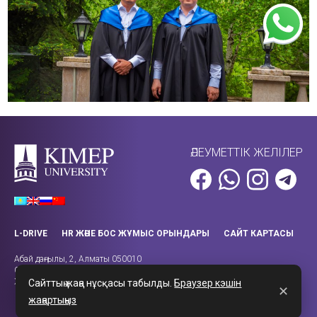
ӘЛЕУМЕТТІК ЖЕЛІЛЕР
L-DRIVE
HR ЖӘНЕ БОС ЖҰМЫС ОРЫНДАРЫ
САЙТ КАРТАСЫ
Абай даңғылы, 2, Алматы 050010
Call-орталығы: +7 (727) 270-43-14
Жұмыс уақыты: 08:00 – 18:00
Сайттың жаңа нұсқасы табылды.
Браузер кэшін
✕
жаңартыңыз