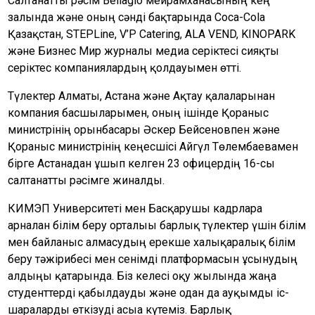
Салтанатты рәсім Bellagio мейрамханасының кең
залында және оның сәнді бақтарында Сoca-Сola
Қазақстан, STEPLine, V’P Catering, ALA VEND, KINOPARK
және Бизнес Мир журналы медиа серіктесі сияқты
серіктес компаниялардың қолдауымен өтті.
Түлектер Алматы, Астана және Ақтау қалаларынан
компания басшыларымен, оның ішінде Қорғаныс
министрінің орынбасары Әскер Бейсеновпен және
Қорғаныс министрінің кеңесшісі Айгүл Төлембаевамен
бірге Астанадан ұшып келген 23 офицердің 16-сы
салтанатты рәсімге жиналды.
КИМЭП Университеті мен Басқарушы кадрларға
арналған білім беру орталығы барлық түлектер үшін білім
мен байланыс алмасудың ерекше халықаралық білім
беру тәжірибесі мен сенімді платформасын ұсынудың
алдыңғы қатарында. Біз келесі оқу жылында жаңа
студенттерді қабылдауды және одан да ауқымды іс-
шараларды өткізуді асыға күтеміз. Барлық