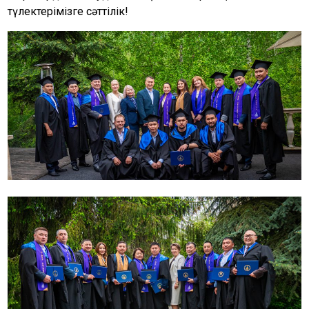
түлектерімізге сәттілік!