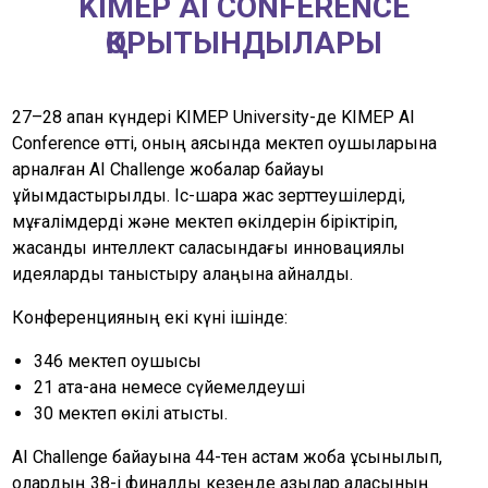
KIMEP AI CONFERENCE
ҚОРЫТЫНДЫЛАРЫ
27–28 ақпан күндері KIMEP University-де KIMEP AI
Conference өтті, оның аясында мектеп оқушыларына
арналған AI Challenge жобалар байқауы
ұйымдастырылды. Іс-шара жас зерттеушілерді,
мұғалімдерді және мектеп өкілдерін біріктіріп,
жасанды интеллект саласындағы инновациялық
идеяларды таныстыру алаңына айналды.
Конференцияның екі күні ішінде:
346 мектеп оқушысы
21 ата-ана немесе сүйемелдеуші
30 мектеп өкілі қатысты.
AI Challenge байқауына 44-тен астам жоба ұсынылып,
олардың 38-і финалдық кезеңде қазылар алқасының