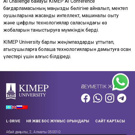
AI Challenge байқауы KIMEP AI Conference
бағдарламасының маңызды бөлігіне айналып, мектеп
оқушыларына жасанды интеллект, машиналық оқыту
және цифрлық технологиялар саласындағы өз
жобаларын таныстыруға мүмкіндік берді.
KIMEP University барлық жеңімпаздарды құттықтап,
қатысушыларға болашақ технологияларын дамытуға қосқан
үлестері үшін алғыс білдіреді.
ӘЛЕУМЕТТІК ЖЕЛІЛЕР
L-DRIVE
HR ЖӘНЕ БОС ЖҰМЫС ОРЫНДАРЫ
САЙТ КАРТАСЫ
Абай даңғылы, 2, Алматы 050010