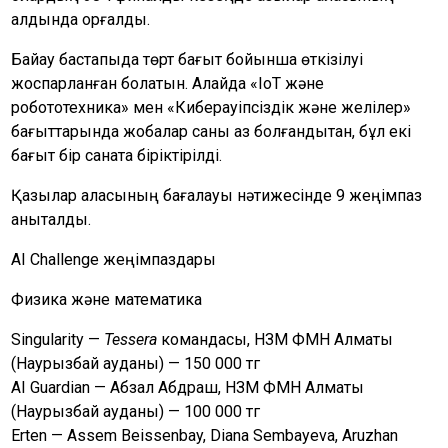
алдында қорғалды.
Байқау бастапқыда төрт бағыт бойынша өткізілуі
жоспарланған болатын. Алайда «IoT және
робототехника» мен «Киберқауіпсіздік және желілер»
бағыттарында жобалар саны аз болғандықтан, бұл екі
бағыт бір санатқа біріктірілді.
Қазылар алқасының бағалауы нәтижесінде 9 жеңімпаз
анықталды.
AI Challenge жеңімпаздары
Физика және математика
Singularity —
Tessera
командасы, НЗМ ФМН Алматы
(Наурызбай ауданы) — 150 000 тг
AI Guardian — Абзал Абдраш, НЗМ ФМН Алматы
(Наурызбай ауданы) — 100 000 тг
Erten — Assem Beissenbay, Diana Sembayeva, Aruzhan