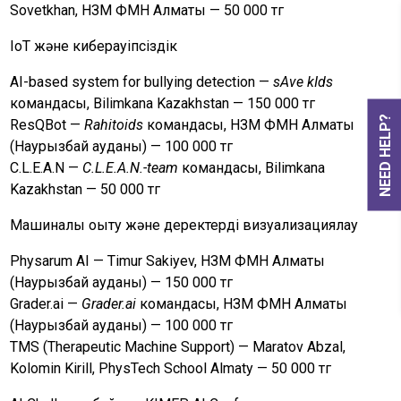
Sovetkhan, НЗМ ФМН Алматы — 50 000 тг
IoT және киберқауіпсіздік
AI-based system for bullying detection —
sAve kIds
командасы, Bilimkana Kazakhstan — 150 000 тг
NEED HELP?
ResQBot —
Rahitoids
командасы, НЗМ ФМН Алматы
(Наурызбай ауданы) — 100 000 тг
C.L.E.A.N —
C.L.E.A.N.-team
командасы, Bilimkana
Kazakhstan — 50 000 тг
Машиналық оқыту және деректерді визуализациялау
Physarum AI — Timur Sakiyev, НЗМ ФМН Алматы
(Наурызбай ауданы) — 150 000 тг
Grader.ai —
Grader.ai
командасы, НЗМ ФМН Алматы
(Наурызбай ауданы) — 100 000 тг
TMS (Therapeutic Machine Support) — Maratov Abzal,
Kolomin Kirill, PhysTech School Almaty — 50 000 тг