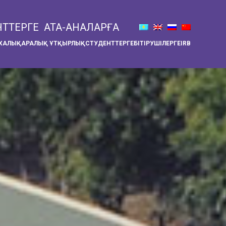
НТТЕРГЕ
АТА-АНАЛАРҒА
ХАЛЫҚАРАЛЫҚ ҰТҚЫРЛЫҚ
СТУДЕНТТЕРГЕ
БІТІРУШІЛЕРГЕ
IRB