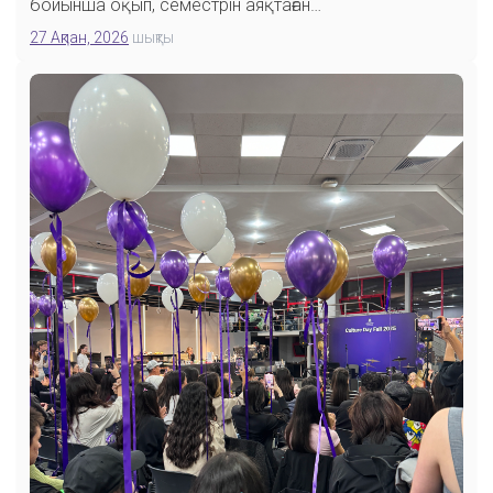
бойынша оқып, семестрін аяқтаған…
27 Ақпан, 2026
шықты