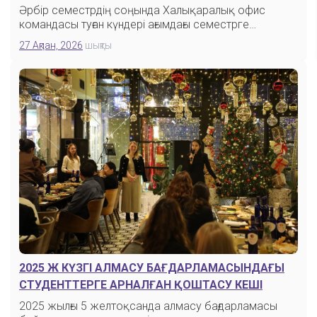
Әрбір семестрдің соңында Халықаралық офис
командасы туған күндері ағымдағы семестрге…
27 Ақпан, 2026
шықты
2025 Ж КҮЗГІ АЛМАСУ БАҒДАРЛАМАСЫНДАҒЫ
СТУДЕНТТЕРГЕ АРНАЛҒАН ҚОШТАСУ КЕШІ
2025 жылғы 5 желтоқсанда алмасу бағдарламасы