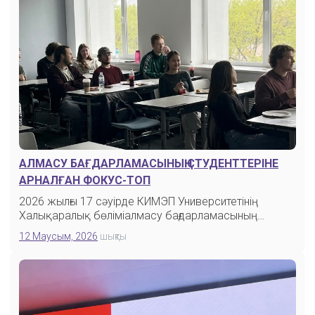
АЛМАСУ БАҒДАРЛАМАСЫНЫҢ СТУДЕНТТЕРІНЕ
АРНАЛҒАН ФОКУС-ТОП
2026 жылғы 17 сәуірде КИМЭП Университетінің
Халықаралық бөліміалмасу бағдарламасының
студенттеріне…
12 Маусым, 2026
шықты