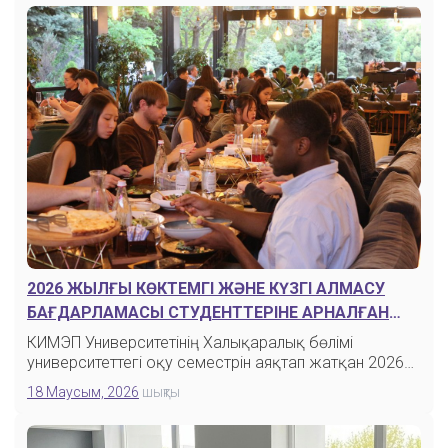
2026 ЖЫЛҒЫ КӨКТЕМГІ ЖӘНЕ КҮЗГІ АЛМАСУ
БАҒДАРЛАМАСЫ СТУДЕНТТЕРІНЕ АРНАЛҒАН
ҚОШТАСУ КЕШІ
КИМЭП Университетінің Халықаралық бөлімі
университеттегі оқу семестрін аяқтап жатқан 2026…
18 Маусым, 2026
шықты