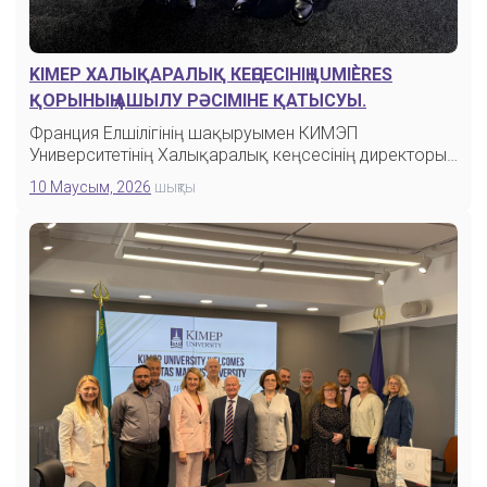
KIMEP ХАЛЫҚАРАЛЫҚ КЕҢСЕСІНІҢ LUMIÈRES
ҚОРЫНЫҢ АШЫЛУ РӘСІМІНЕ ҚАТЫСУЫ.
Франция Елшілігінің шақыруымен КИМЭП
Университетінің Халықаралық кеңсесінің директоры
Наиля Демирдоген…
10 Маусым, 2026
шықты