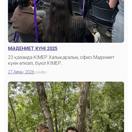
МӘДЕНИЕТ КҮНІ 2025
23 қазанда KIMEP Халықаралық офисі Мәдениет
күнін өткізіп, бүкіл KIMEP…
27 Ақпан, 2026
шықты