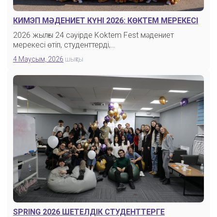
КИМЭП МӘДЕНИЕТ КҮНІ 2026: КӨКТЕМ МЕРЕКЕСІ
2026 жылғы 24 сәуірде Koktem Fest мәдениет
мерекесі өтіп, студенттерді,…
4 Маусым, 2026
шықты
SPRING 2026 ШЕТЕЛДІК СТУДЕНТТЕРГЕ