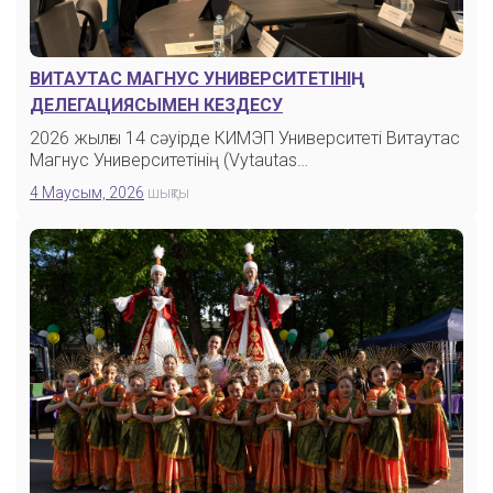
ВИТАУТАС МАГНУС УНИВЕРСИТЕТІНІҢ
ДЕЛЕГАЦИЯСЫМЕН КЕЗДЕСУ
2026 жылғы 14 сәуірде КИМЭП Университеті Витаутас
Магнус Университетінің (Vytautas…
4 Маусым, 2026
шықты