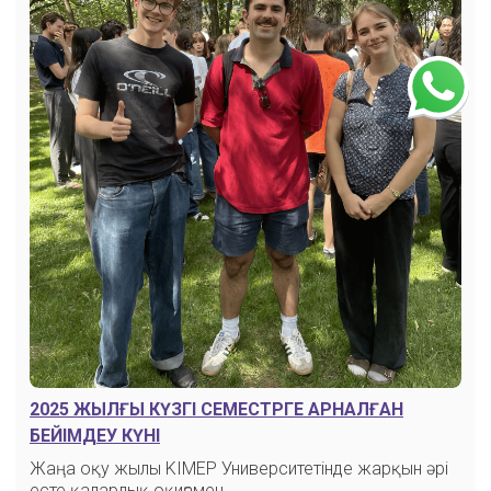
2025 ЖЫЛҒЫ КҮЗГІ СЕМЕСТРГЕ АРНАЛҒАН
БЕЙІМДЕУ КҮНІ
Жаңа оқу жылы KIMEP Университетінде жарқын әрі
есте қаларлық оқиғамен…