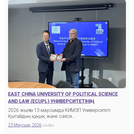
ОНЛАЙН-АККАУНТ
MOODLE ЖҮЙЕСІ
БАҒАЛАУ
ҚАШЫҚТЫҚТАН ОҚЫТУ КЕЗЕҢІ
EAST CHINA UNIVERSITY OF POLITICAL SCIENCE
AND LAW (ECUPL) УНИВЕРСИТЕТІНІҢ
ДЕЛЕГАЦИЯСЫМЕН КЕЗДЕСУ
БАЙЛАНЫС МӘСЛЕЛЕРІ
2026 жылғы 13 маусымда КИМЭП Университеті
Қытайдың құқық және саяси…
23 Маусым, 2026
шықты