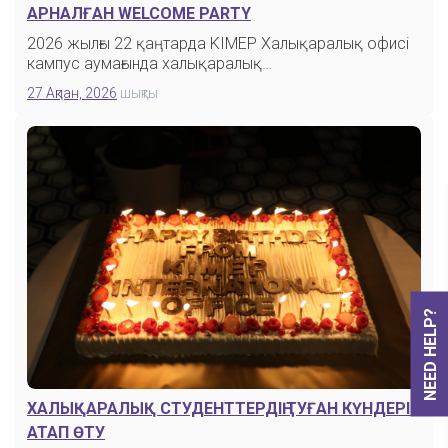
АРНАЛҒАН WELCOME PARTY
2026 жылғы 22 қаңтарда KIMEP Халықаралық офисі
кампус аумағында халықаралық…
27 Ақпан, 2026
шықты
NEED HELP?
ХАЛЫҚАРАЛЫҚ СТУДЕНТТЕРДІҢ ТУҒАН КҮНДЕРІН
АТАП ӨТУ