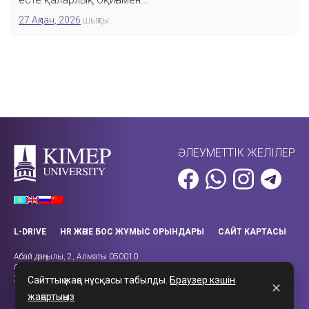
27 Ақпан, 2026
шықты
ӘЛЕУМЕТТІК ЖЕЛІЛЕР
L-DRIVE
HR ЖӘНЕ БОС ЖҰМЫС ОРЫНДАРЫ
САЙТ КАРТАСЫ
Абай даңғылы, 2, Алматы 050010
Call-орталығы: +7 (727) 270-43-14
Жұмыс уақыты: 08:00 – 18:00
Сайттың жаңа нұсқасы табылды.
Браузер кэшін
✕
жаңартыңыз