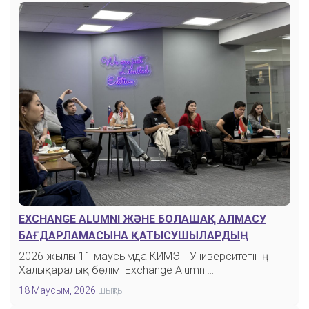
ИНТЕРНЕТКЕ БАЙЛАНЫСТЫ СҰРАҚТАР
EXCHANGE ALUMNI ЖӘНЕ БОЛАШАҚ АЛМАСУ
БАҒДАРЛАМАСЫНА ҚАТЫСУШЫЛАРДЫҢ
КЕЗДЕСУІ
2026 жылғы 11 маусымда КИМЭП Университетінің
Халықаралық бөлімі Exchange Alumni…
18 Маусым, 2026
шықты