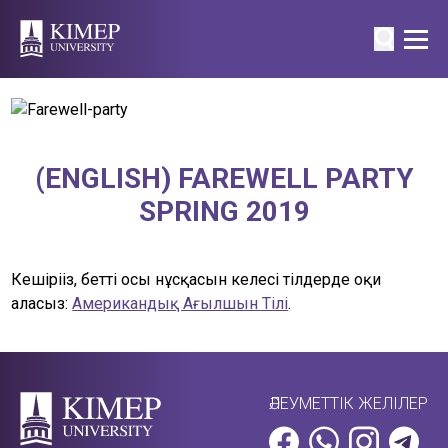
(ENGLISH) FAREWELL PARTY
SPRING 2019
Кешіріңіз, беттің осы нұсқасын келесі тілдерде оқи
аласыз:
Американдық Ағылшын Тілі
.
ӘЛЕУМЕТТІК ЖЕЛІЛЕР