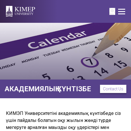
АКАДЕМИЯЛЫҚ КҮНТІЗБЕ
Contact Us
КИМЭП Университетінің академиялық күнтізбеде сіз
үшін пайдалы болатын оқу жылын жөнді түрде
меңгеруге арналған маңызды оқу үдерістері мен