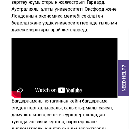
зерттеу жұмыстарын жалғастрып, Гарвард,
Аустралиялық ұлттық университеті, Оксфорд және
Лондонның экономика мектебі секілді ең
беделді және үздік университеттерінде ғылыми
дәрежелерін ары қарай жетілдіреді.
NEED HELP?
Бағдарламаны аяқтағаннан кейін бағдарлама
студенттері халықаралық, салыстырмалы саясат,
даму жолының сын-тегеуріндері, жаңадан
туындаған саяси күштер, нарықтар және
дипломатиялық күштер сынды аспектілерді