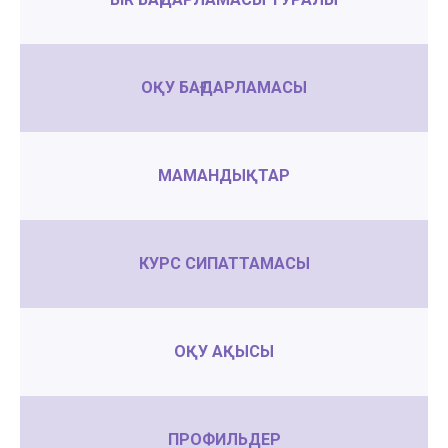
ОҚУ БАҒДАРЛАМАСЫ
МАМАНДЫҚТАР
КУРС СИПАТТАМАСЫ
ОҚУ АҚЫСЫ
ПРОФИЛЬДЕР