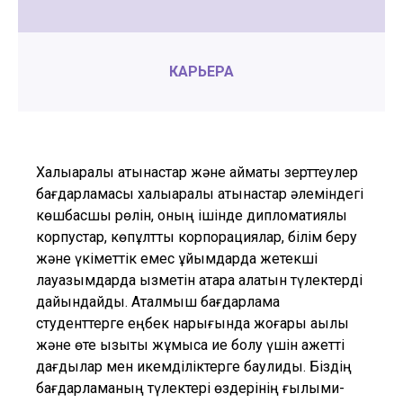
КАРЬЕРА
Халықаралық қатынастар және аймақтық зерттеулер
бағдарламасы халықаралық қатынастар әлеміндегі
көшбасшы рөлін, оның ішінде дипломатиялық
корпустар, көпұлтты корпорациялар, білім беру
және үкіметтік емес ұйымдарда жетекші
лауазымдарда қызметін атқара алатын түлектерді
дайындайды. Аталмыш бағдарлама
студенттерге еңбек нарығында жоғары ақылы
және өте қызықты жұмысқа ие болу үшін қажетті
дағдылар мен икемділіктерге баулиды. Біздің
бағдарламаның түлектері өздерінің ғылыми-