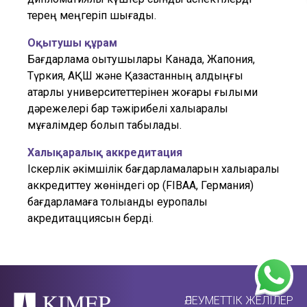
терең меңгеріп шығады.
Оқытушы құрам
Бағдарлама оқытушылары Канада, Жапония,
Түркия, АҚШ және Қазақстанның алдыңғы
қатарлы университеттерінен жоғары ғылыми
дәрежелері бар тәжірибелі халықаралық
мұғалімдер болып табылады.
Халықаралық аккредитация
Іскерлік әкімшілік бағдарламаларын халықаралық
аккредиттеу жөніндегі қор (FIBAA, Германия)
бағдарламаға толыққанды еуропалық
акредитацциясын берді.
ӘЛЕУМЕТТІК ЖЕЛІЛЕР