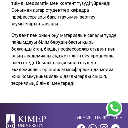
тиімді медиамәтін мен контент түзуді үйренеді.
Сонымен қатар студенттер кафедра
профессорлары бағыттауымен зерттеу
жұмыстарын жазады.
Студент пен оның оқу материалын сапалы түрде
пайымдауы білім берудің басты қыры
болғандықтан, біздің профессорлар студент пен
оның академиялық қажеттілігін оқу процесінің
өзегі етеді. Осының арқасында студент
академиялық еркіндік атмосферасында медиа
және коммуникациялық дағдыларды сіңіріп,
теориялық білімді меңгереді.
ӘЛЕУМЕТТІК ЖЕЛІЛЕР