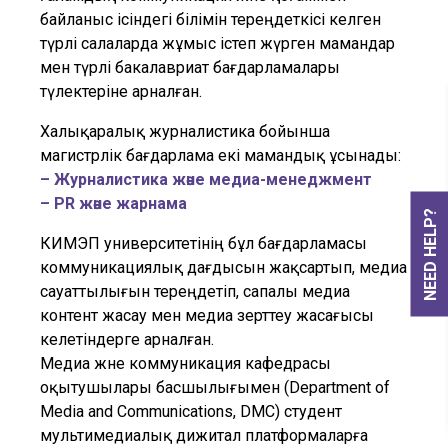
байланыс ісіндегі білімін тереңдеткісі келген
түрлі салаларда жұмыс істеп жүрген мамандар
мен түрлі бакалавриат бағдарламалары
түлектеріне арналған.
Халықаралық журналистика бойынша
магистрлік бағдарлама екі мамандық ұсынады:
– Журналистика және медиа-менеджмент
– PR және жарнама
NEED HELP?
КИМЭП университетінің бұл бағдарламасы
коммуникациялық дағдысын жақсартып, медиа
сауаттылығын тереңдетіп, сапалы медиа
контент жасау мен медиа зерттеу жасағысы
келетіндерге арналған.
Медиа және коммуникация кафедрасы
оқытушылары басшылығымен (Department of
Media and Communications, DMC) студент
мультимедиалық дижитал платформаларға