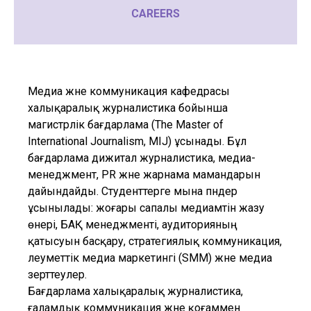
CAREERS
Медиа және коммуникация кафедрасы
халықаралық журналистика бойынша
магистрлік бағдарлама (The Master of
International Journalism, MIJ) ұсынады. Бұл
бағдарлама дижитал журналистика, медиа-
менеджмент, PR және жарнама мамандарын
дайындайды. Студенттерге мына пәндер
ұсынылады: жоғары сапалы медиамәтін жазу
өнері, БАҚ менеджменті, аудиторияның
қатысуын басқару, стратегиялық коммуникация,
әлеуметтік медиа маркетингі (SMM) және медиа
зерттеулер.
Бағдарлама халықаралық журналистика,
ғаламдық коммуникация және қоғаммен