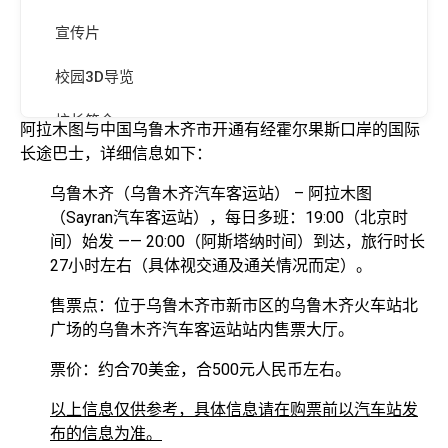
宣传片
校园3D导览
校长简介
阿拉木图与中国乌鲁木齐市开通有经霍尔果斯口岸的国际
长途巴士，详细信息如下：
执照与认证
乌鲁木齐（乌鲁木齐汽车客运站） – 阿拉木图
排名信息
（Sayran汽车客运站），每日多班：19:00（北京时
间）始发 —— 20:00（阿斯塔纳时间）到达，旅行时长
全球合作院校
27小时左右（具体视交通及通关情况而定）。
售票点：位于乌鲁木齐市新市区的乌鲁木齐火车站北
广场的乌鲁木齐汽车客运站站内售票大厅。
票价：约合70美金，合500元人民币左右。
以上信息仅供参考，具体信息请在购票前以汽车站发
布的信息为准。